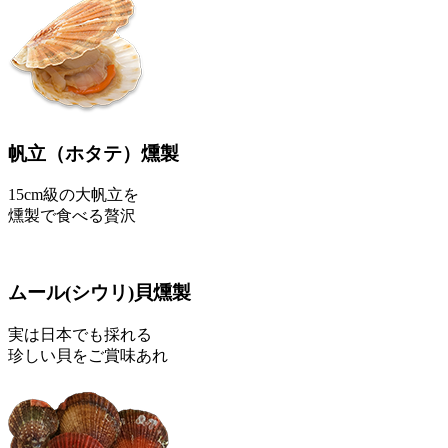
帆立
（ホタテ）
燻製
15cm級の大帆立を
燻製で食べる贅沢
ムール
(シウリ)
貝燻製
実は日本でも採れる
珍しい貝をご賞味あれ