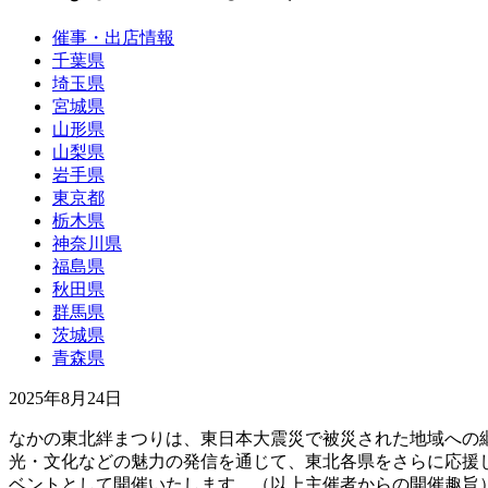
催事・出店情報
千葉県
埼玉県
宮城県
山形県
山梨県
岩手県
東京都
栃木県
神奈川県
福島県
秋田県
群馬県
茨城県
青森県
2025年8月24日
なかの東北絆まつりは、東日本大震災で被災された地域への
光・文化などの魅力の発信を通じて、東北各県をさらに応援
ベントとして開催いたします。（以上主催者からの開催趣旨