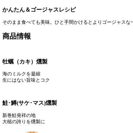
かんたん＆ゴージャスレシピ
そのまま食べても美味。ひと手間かけるとよりゴージャスな
商品情報
牡蠣
（カキ）
燻製
海のミルクを凝縮
生にはない旨味とコク
鮭･鱒
(サケ･マス)
燻製
新巻鮭発祥の地
大槌の誇りを燻製に