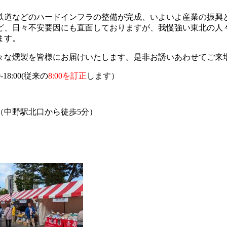
鉄道などのハードインフラの整備が完成、いよいよ産業の振興
ど、日々不安要因にも直面しておりますが、我慢強い東北の人
ます。
々な燻製を皆様にお届けいたします。是非お誘いあわせてご来
18:00(従来の
8:00を訂正
します）
（中野駅北口から徒歩5分）