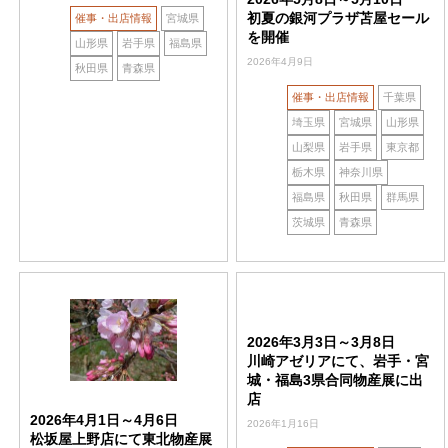
初夏の銀河プラザ苫屋セール
催事・出店情報
宮城県
を開催
山形県
岩手県
福島県
2026年4月9日
秋田県
青森県
催事・出店情報
千葉県
埼玉県
宮城県
山形県
山梨県
岩手県
東京都
栃木県
神奈川県
福島県
秋田県
群馬県
茨城県
青森県
2026年3月3日～3月8日
川崎アゼリアにて、岩手・宮
城・福島3県合同物産展に出
店
2026年4月1日～4月6日
2026年1月16日
松坂屋上野店にて東北物産展