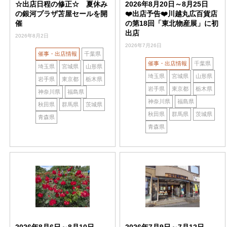
☆出店日程の修正☆ 夏休み
2026年8月20日～8月25日
の銀河プラザ苫屋セールを開
❤️出店予告❤️川越丸広百貨店
催
の第18回「東北物産展」に初
出店
2026年8月2日
2026年7月26日
催事・出店情報
千葉県
催事・出店情報
千葉県
埼玉県
宮城県
山形県
埼玉県
宮城県
山形県
岩手県
東京都
栃木県
岩手県
東京都
栃木県
神奈川県
福島県
神奈川県
福島県
秋田県
群馬県
茨城県
秋田県
群馬県
茨城県
青森県
青森県