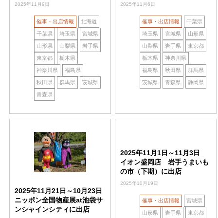
2025年11月9日
2025年11月6日
催事・出店情報
北海道
催事・出店情報
千葉県
千葉県
埼玉県
宮城県
埼玉県
宮城県
山形県
山形県
山梨県
岩手県
山梨県
岩手県
東京都
東京都
栃木県
栃木県
神奈川県
神奈川県
福島県
福島県
秋田県
群馬県
秋田県
群馬県
茨城県
茨城県
青森県
静岡県
青森県
2025年11月1日～11月3日
イオン盛岡店 岩手うまいも
の市（下期）に出店
2025年10月19日
2025年11月21日～10月23日
ニッポン全国物産展at池袋サ
催事・出店情報
宮城県
ンシャインシティに出店
山形県
岩手県
東京都