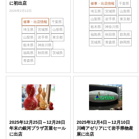
に初出店
催事・出店情報
千葉県
2026年2月12日
埼玉県
宮城県
山形県
山梨県
岩手県
東京都
催事・出店情報
千葉県
栃木県
神奈川県
埼玉県
宮城県
山形県
福島県
秋田県
群馬県
山梨県
岩手県
東京都
茨城県
青森県
静岡県
栃木県
神奈川県
福島県
秋田県
茨城県
青森県
2025年12月25日～12月28日
2025年12月4日～12月10日
年末の銀河プラザ苫屋セール
川崎アゼリアにて岩手県物産
に出店
展に出店