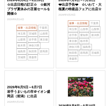
2026年8月6日～8月10日
2026年7月9日～7月12日
☆出店日程の訂正☆ ☆銀河
❤️出店予告❤️ ☆いわて・大
プラザ夏休みの苫屋セールを
槌夏の特産品フェアに出店☆
開催☆
2026年5月25日
2026年6月14日
催事・出店情報
千葉県
催事・出店情報
千葉県
埼玉県
山形県
山梨県
埼玉県
宮城県
山形県
岩手県
愛知県
新潟県
山梨県
岩手県
東京都
東京都
栃木県
栃木県
神奈川県
神奈川県
福島県
福島県
秋田県
群馬県
秋田県
群馬県
茨城県
茨城県
青森県
青森県
2026年6月5日～6月7日
岩手うまいもの市＠イオン盛
岡店（前潟）に出店
2026年5月15日
2026年5月8日～5月10日