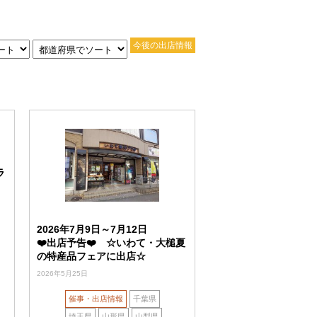
今後の出店情報
ラ
2026年7月9日～7月12日
❤️出店予告❤️ ☆いわて・大槌夏
の特産品フェアに出店☆
2026年5月25日
催事・出店情報
千葉県
埼玉県
山形県
山梨県