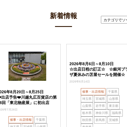
新着情報
2026年8月6日～8月10日
☆出店日程の訂正☆ ☆銀河プ
ザ夏休みの苫屋セールを開催☆
2026年6月14日
2026年8月20日～8月25日
催事・出店情報
千葉県
❤️出店予告❤️川越丸広百貨店の第
埼玉県
宮城県
山形県
18回「東北物産展」に初出店
山梨県
岩手県
東京都
026年7月26日
栃木県
神奈川県
福島県
催事・出店情報
千葉県
秋田県
群馬県
茨城県
埼玉県
宮城県
山形県
青森県