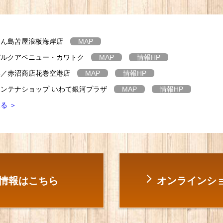
たん島苫屋浪板海岸店
MAP
パルクアベニュー・カワトク
MAP
情報
HP
港／赤沼商店花巻空港店
MAP
情報
HP
ンテナショップ いわて銀河プラザ
MAP
情報
HP
る ＞
情報はこちら
オンラインショ