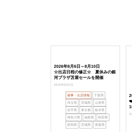
2026年8月6日～8月10日
☆出店日程の修正☆ 夏休みの銀
河プラザ苫屋セールを開催
2026年8月2日
催事・出店情報
千葉県
埼玉県
宮城県
山形県
岩手県
東京都
栃木県
2
神奈川県
福島県
秋田県
群馬県
茨城県
青森県