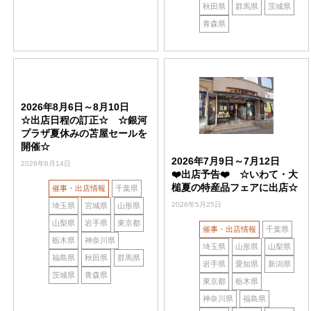
秋田県
群馬県
茨城県
青森県
2026年8月6日～8月10日
☆出店日程の訂正☆ ☆銀河
プラザ夏休みの苫屋セールを
開催☆
2026年7月9日～7月12日
2026年6月14日
❤️出店予告❤️ ☆いわて・大
槌夏の特産品フェアに出店☆
催事・出店情報
千葉県
2026年5月25日
埼玉県
宮城県
山形県
山梨県
岩手県
東京都
催事・出店情報
千葉県
栃木県
神奈川県
埼玉県
山形県
山梨県
福島県
秋田県
群馬県
岩手県
愛知県
新潟県
茨城県
青森県
東京都
栃木県
神奈川県
福島県