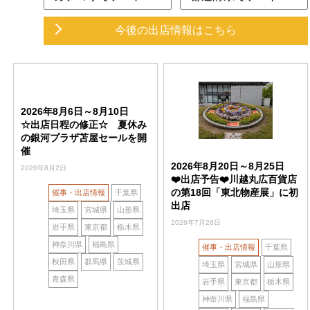
今後の出店情報
はこちら
2026年8月6日～8月10日
☆出店日程の修正☆ 夏休み
の銀河プラザ苫屋セールを開
催
2026年8月20日～8月25日
2026年8月2日
❤️出店予告❤️川越丸広百貨店
の第18回「東北物産展」に初
催事・出店情報
千葉県
出店
埼玉県
宮城県
山形県
2026年7月26日
岩手県
東京都
栃木県
神奈川県
福島県
催事・出店情報
千葉県
秋田県
群馬県
茨城県
埼玉県
宮城県
山形県
青森県
岩手県
東京都
栃木県
神奈川県
福島県