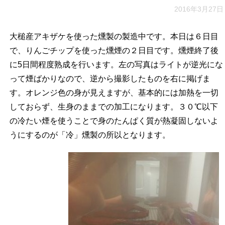
2016年3月27日
大槌産アキザケを使った燻製の製造中です。本日は６日目
で、りんごチップを使った燻煙の２日目です。燻煙終了後
に5日間程度熟成を行います。左の写真はライトが逆光にな
って煙ばかりなので、逆から撮影したものを右に掲げま
す。オレンジ色の身が見えますが、基本的には加熱を一切
しておらず、生身のままでの加工になります。３０℃以下
の冷たい煙を使うことで身のたんぱく質が熱凝固しないよ
うにするのが「冷」燻製の所以となります。