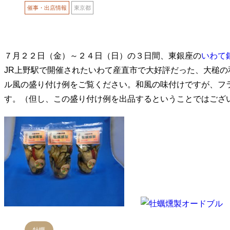
催事・出店情報
東京都
７月２２日（金）～２４日（日）の３日間、東銀座の
いわて
JR上野駅で開催されたいわて産直市で大好評だった、大槌
ル風の盛り付け例をご覧ください。和風の味付けですが、フ
す。（但し、この盛り付け例を出品するということではござ