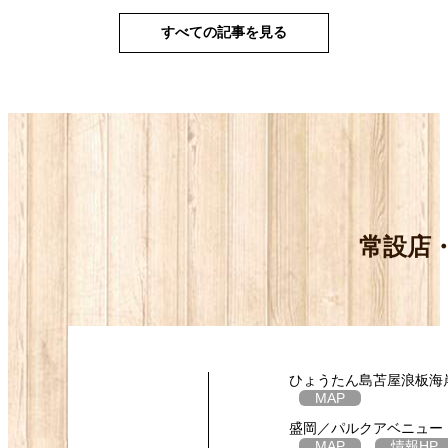
すべての記事を見る
常設店
ひょうたん島苫屋浪板海
MAP
盛岡／パルクアベニュー
MAP
情報
HP