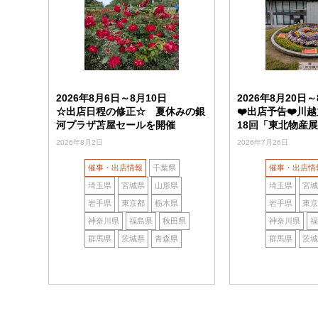
2026年8月6日～8月10日
2026年8月20日～
☆出店日程の修正☆ 夏休みの銀
❤️出店予告❤️川
河プラザ苫屋セールを開催
18回「東北物産
2026年8月2日
2026年7月26日
催事・出店情報
千葉県
催事・出店情
埼玉県
宮城県
山形県
埼玉県
宮城
岩手県
東京都
栃木県
岩手県
東京
神奈川県
福島県
秋田県
神奈川県
福
群馬県
茨城県
青森県
群馬県
茨城