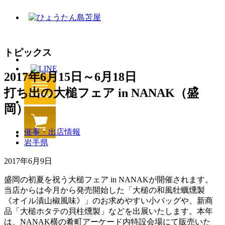
トピックス
2017年6月15日～6月18日
打ち出の大槌フェア in NANAK（盛
岡）
催事・出店情報
岩手県
2017年6月9日
盛岡の初夏を祝う大槌フェア in NANAKが開催されます。
当店からは今月から発売開始した「大槌の和風牡蠣燻製
《オイル漬山椒風味》」のお求めやすい小バッグや、新商
品「大槌ホタテの貝柱燻製」などを出展いたします。本年
は、NANAK横の肴町アーケード内特設会場にて販売いた