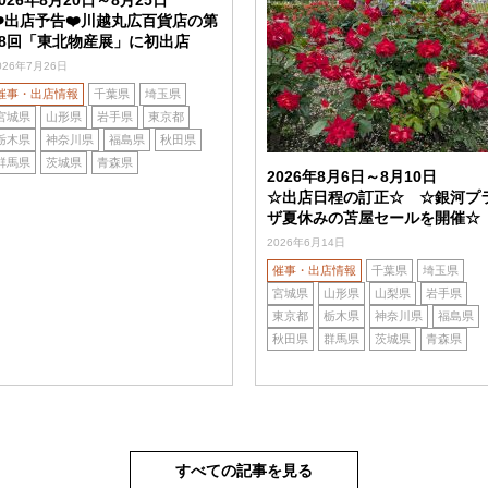
2026年8月20日～8月25日
❤️出店予告❤️川越丸広百貨店の第
18回「東北物産展」に初出店
026年7月26日
催事・出店情報
千葉県
埼玉県
宮城県
山形県
岩手県
東京都
栃木県
神奈川県
福島県
秋田県
群馬県
茨城県
青森県
2026年8月6日～8月10日
☆出店日程の訂正☆ ☆銀河プ
ザ夏休みの苫屋セールを開催☆
2026年6月14日
催事・出店情報
千葉県
埼玉県
宮城県
山形県
山梨県
岩手県
東京都
栃木県
神奈川県
福島県
秋田県
群馬県
茨城県
青森県
すべての記事を見る