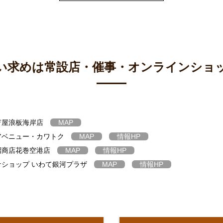
い求めは
常設店・催事・オンラインショ
苫屋浪板海岸店
MAP
アベニュー・カワトク
MAP
情報
HP
沼商店花巻空港店
MAP
情報
HP
ショップ いわて銀河プラザ
MAP
情報
HP