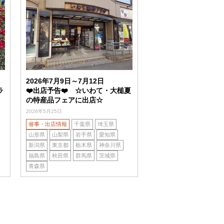
2026年7月9日～7月12日
ラ
❤️出店予告❤️ ☆いわて・大槌夏
の特産品フェアに出店☆
2026年5月25日
催事・出店情報
千葉県
埼玉県
山形県
山梨県
岩手県
愛知県
新潟県
東京都
栃木県
神奈川県
福島県
秋田県
群馬県
茨城県
青森県