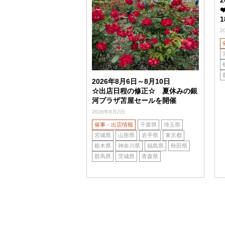
2
2026年8月6日～8月10日
☆出店日程の修正☆ 夏休みの銀
河プラザ苫屋セールを開催
2026年8月2日
催事・出店情報
千葉県
埼玉県
宮城県
山形県
岩手県
東京都
栃木県
神奈川県
福島県
秋田県
群馬県
茨城県
青森県