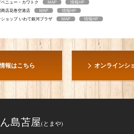
アベニュー・カワトク
MAP
情報
HP
沼商店花巻空港店
MAP
情報
HP
ショップ いわて銀河プラザ
MAP
情報
HP
情報はこちら
オンラインショ
ん島苫屋
(とまや)