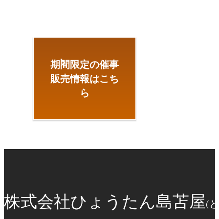
期間限定の催事
販売情報はこち
ら
株式会社ひょうたん島苫屋
(