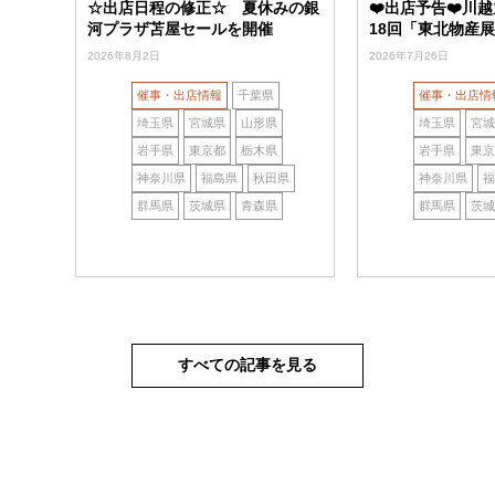
☆出店日程の修正☆ 夏休みの銀
❤️出店予告❤️川
河プラザ苫屋セールを開催
18回「東北物産
2026年8月2日
2026年7月26日
催事・出店情報
千葉県
催事・出店情
埼玉県
宮城県
山形県
埼玉県
宮城
岩手県
東京都
栃木県
岩手県
東京
神奈川県
福島県
秋田県
神奈川県
福
群馬県
茨城県
青森県
群馬県
茨城
すべての記事を見る