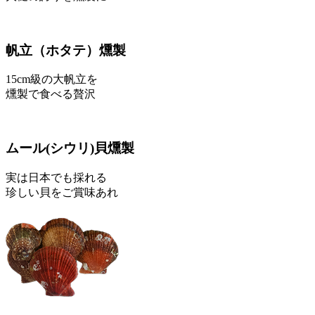
帆立
（ホタテ）
燻製
15cm級の大帆立を
燻製で食べる贅沢
ムール
(シウリ)
貝燻製
実は日本でも採れる
珍しい貝をご賞味あれ