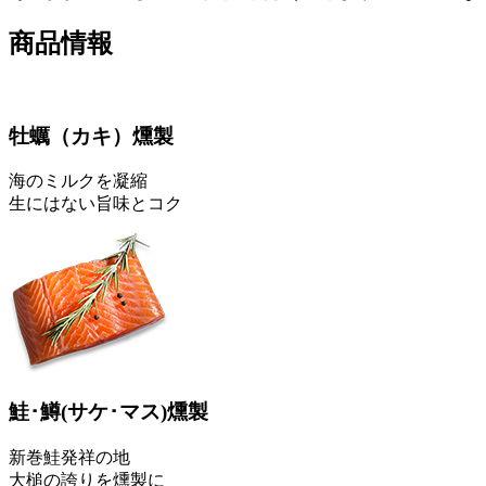
商品情報
牡蠣
（カキ）
燻製
海のミルクを凝縮
生にはない旨味とコク
鮭･鱒
(サケ･マス)
燻製
新巻鮭発祥の地
大槌の誇りを燻製に