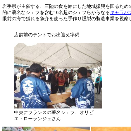
岩手県が主催する、三陸の食を軸にした地域振興を図るため
的に著名なシェフを含む10名超のシェフらからなる
キャラバ
眼前の海で獲れる魚介を使った手作り燻製の製造事業を視察
店舗前のテントでお出迎え準備
中央にフランスの著名シェフ、オリビ
エ・ローランジェさん