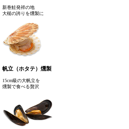
新巻鮭発祥の地
大槌の誇りを燻製に
帆立
（ホタテ）
燻製
15cm級の大帆立を
燻製で食べる贅沢