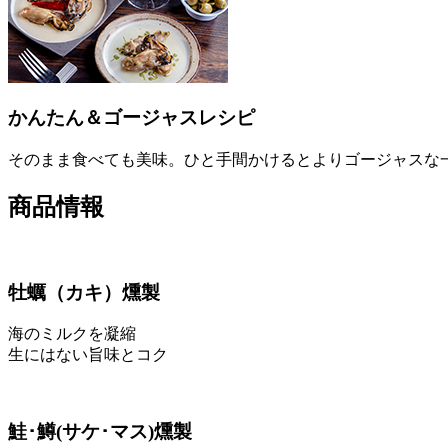
かんたん＆ゴージャスレシピ
そのまま食べても美味。ひと手間かけるとよりゴージャスな
商品情報
牡蠣
（カキ）
燻製
海のミルクを凝縮
生にはない旨味とコク
鮭･鱒
(サケ･マス)
燻製