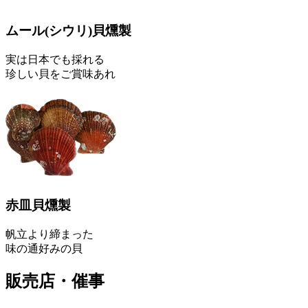
ムール
(シウリ)
貝燻製
実は日本でも採れる
珍しい貝をご賞味あれ
赤皿貝燻製
帆立より締まった
味の通好みの貝
販売店・催事