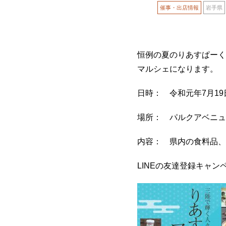
催事・出店情報
岩手県
恒例の夏のりあすぱーく
マルシェになります。
日時： 令和元年7月19日(金
場所： パルクアベニュー・
内容： 県内の食料品、
LINEの友達登録キャ