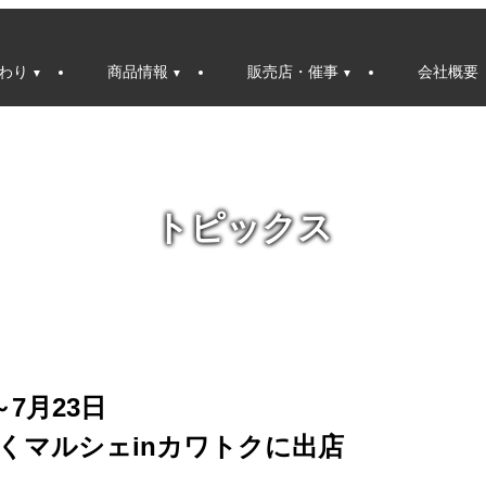
わり
商品情報
販売店・催事
会社概要
トピックス
～7月23日
くマルシェinカワトクに出店