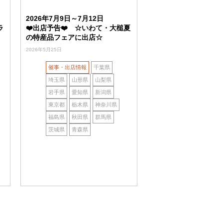
2026年7月9日～7月12日
ラ
❤️出店予告❤️ ☆いわて・大槌夏
の特産品フェアに出店☆
2026年5月25日
催事・出店情報
千葉県
埼玉県
山形県
山梨県
岩手県
愛知県
新潟県
東京都
栃木県
神奈川県
福島県
秋田県
群馬県
茨城県
青森県