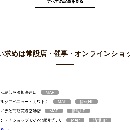
すべての記事を見る
い求めは
常設店・催事・オンラインショ
たん島苫屋浪板海岸店
MAP
パルクアベニュー・カワトク
MAP
情報
HP
港／赤沼商店花巻空港店
MAP
情報
HP
ンテナショップ いわて銀河プラザ
MAP
情報
HP
る ＞