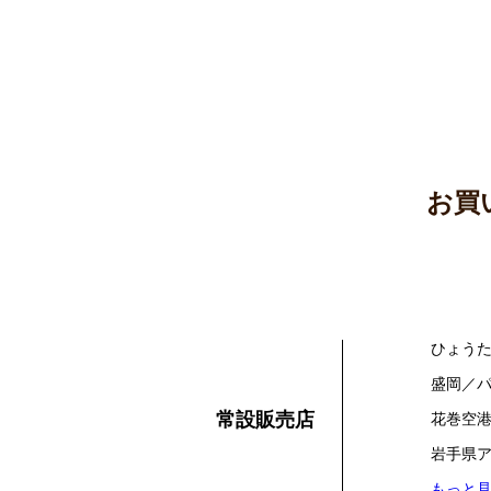
お買
ひょう
盛岡／
常設販売店
花巻空
岩手県ア
もっと見