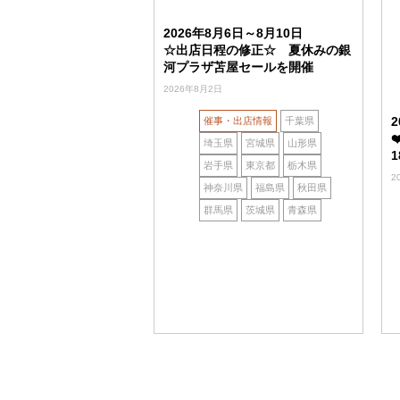
2026年8月6日～8月10日
☆出店日程の修正☆ 夏休みの銀
河プラザ苫屋セールを開催
2026年8月2日
催事・出店情報
千葉県
埼玉県
宮城県
山形県
岩手県
東京都
栃木県
2
神奈川県
福島県
秋田県
群馬県
茨城県
青森県