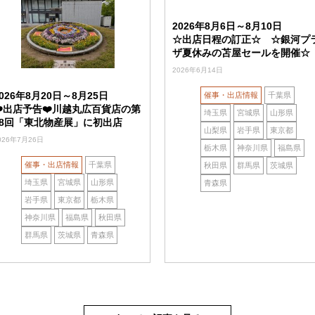
2026年8月6日～8月10日
☆出店日程の訂正☆ ☆銀河プ
ザ夏休みの苫屋セールを開催☆
2026年6月14日
2026年8月20日～8月25日
催事・出店情報
千葉県
❤️出店予告❤️川越丸広百貨店の第
埼玉県
宮城県
山形県
18回「東北物産展」に初出店
山梨県
岩手県
東京都
026年7月26日
栃木県
神奈川県
福島県
催事・出店情報
千葉県
秋田県
群馬県
茨城県
埼玉県
宮城県
山形県
青森県
岩手県
東京都
栃木県
神奈川県
福島県
秋田県
群馬県
茨城県
青森県