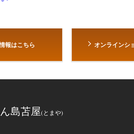
情報はこちら
オンラインショ
ん島苫屋
(とまや)