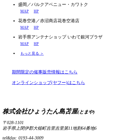
盛岡／パルクアベニュー・カワトク
MAP
HP
花巻空港／赤沼商店花巻空港店
MAP
HP
岩手県アンテナショップ いわて銀河プラザ
MAP
HP
もっと見る ＞
期間限定の催事販売情報はこちら
オンラインショップ(ヤフー)はこちら
株式会社ひょうたん島苫屋
(とまや)
〒028-1101
岩手県上閉伊郡大槌町吉里吉里第11地割64番地6
tel&fax: 0193-44-3009