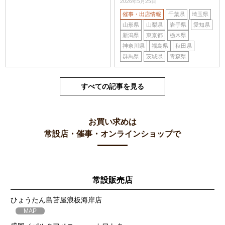
2026年5月25日
催事・出店情報
千葉県
埼玉県
山形県
山梨県
岩手県
愛知県
新潟県
東京都
栃木県
神奈川県
福島県
秋田県
群馬県
茨城県
青森県
すべての記事を見る
お買い求めは
常設店・催事・オンラインショップで
常設販売店
ひょうたん島苫屋浪板海岸店
MAP