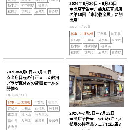
2026年8月20日～8月25日
栃木県
神奈川県
福島県
❤️出店予告❤️川越丸広百貨店
秋田県
群馬県
茨城県
青森県
の第18回「東北物産展」に初
出店
2026年7月26日
催事・出店情報
千葉県
埼玉県
宮城県
山形県
岩手県
東京都
栃木県
神奈川県
福島県
秋田県
群馬県
茨城県
青森県
2026年8月6日～8月10日
☆出店日程の訂正☆ ☆銀河
プラザ夏休みの苫屋セールを
開催☆
2026年6月14日
催事・出店情報
千葉県
埼玉県
宮城県
山形県
山梨県
岩手県
2026年7月9日～7月12日
東京都
栃木県
神奈川県
❤️出店予告❤️ ☆いわて・大
福島県
秋田県
群馬県
茨城県
槌夏の特産品フェアに出店☆
青森県