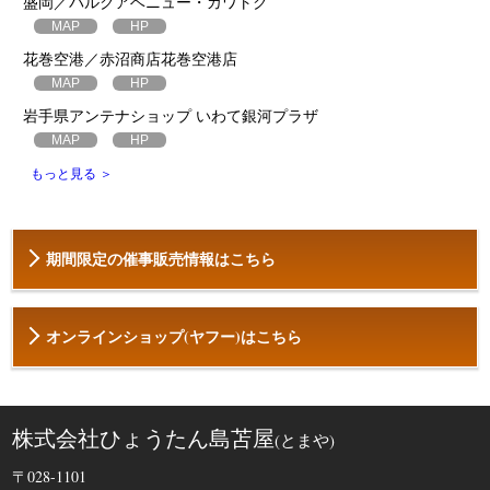
盛岡／パルクアベニュー・カワトク
MAP
HP
花巻空港／赤沼商店花巻空港店
MAP
HP
岩手県アンテナショップ いわて銀河プラザ
MAP
HP
もっと見る ＞
期間限定の催事販売情報はこちら
オンラインショップ(ヤフー)はこちら
株式会社ひょうたん島苫屋
(とまや)
〒028-1101