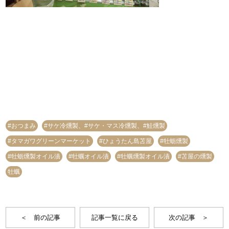
#おつまみ
#サケ冷燻製、#サケ・マス冷燻製、#鮭燻製
#タマガワグリーンマーケット
#ひょうたん島苫屋
#牡蛎燻製
#牡蛎燻製オイル漬
#牡蠣オイル漬
#牡蠣燻製オイル漬
#苫屋の燻製
牡蠣
＜ 前の記事
記事一覧に戻る
次の記事 ＞