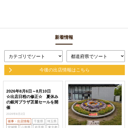
新着情報
今後の出店情報
はこちら
2026年8月6日～8月10日
☆出店日程の修正☆ 夏休み
の銀河プラザ苫屋セールを開
催
2026年8月2日
催事・出店情報
千葉県
埼玉県
宮城県
山形県
岩手県
東京都