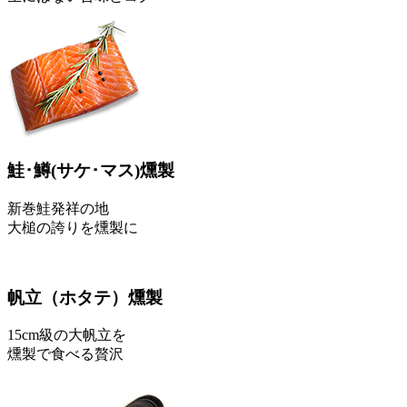
鮭･鱒
(サケ･マス)
燻製
新巻鮭発祥の地
大槌の誇りを燻製に
帆立
（ホタテ）
燻製
15cm級の大帆立を
燻製で食べる贅沢