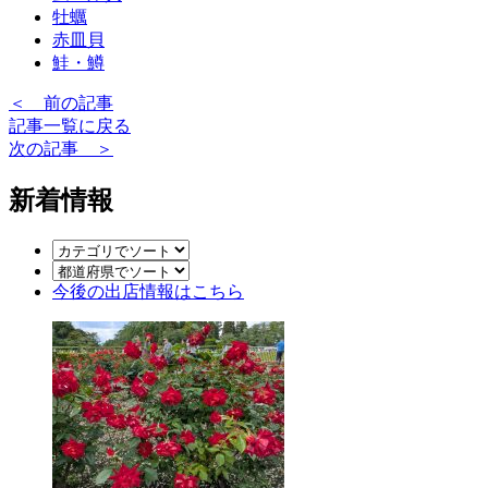
牡蠣
赤皿貝
鮭・鱒
＜ 前の記事
記事一覧に戻る
次の記事 ＞
新着情報
今後の出店情報
はこちら