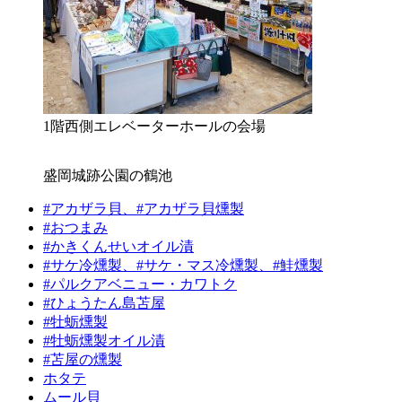
1階西側エレベーターホールの会場
盛岡城跡公園の鶴池
#アカザラ貝、#アカザラ貝燻製
#おつまみ
#かきくんせいオイル漬
#サケ冷燻製、#サケ・マス冷燻製、#鮭燻製
#パルクアベニュー・カワトク
#ひょうたん島苫屋
#牡蛎燻製
#牡蛎燻製オイル漬
#苫屋の燻製
ホタテ
ムール貝