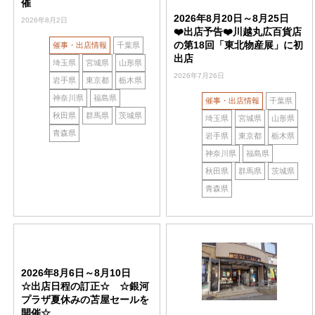
催
2026年8月20日～8月25日
2026年8月2日
❤️出店予告❤️川越丸広百貨店
の第18回「東北物産展」に初
催事・出店情報
千葉県
出店
埼玉県
宮城県
山形県
2026年7月26日
岩手県
東京都
栃木県
神奈川県
福島県
催事・出店情報
千葉県
秋田県
群馬県
茨城県
埼玉県
宮城県
山形県
青森県
岩手県
東京都
栃木県
神奈川県
福島県
秋田県
群馬県
茨城県
青森県
2026年8月6日～8月10日
☆出店日程の訂正☆ ☆銀河
プラザ夏休みの苫屋セールを
開催☆