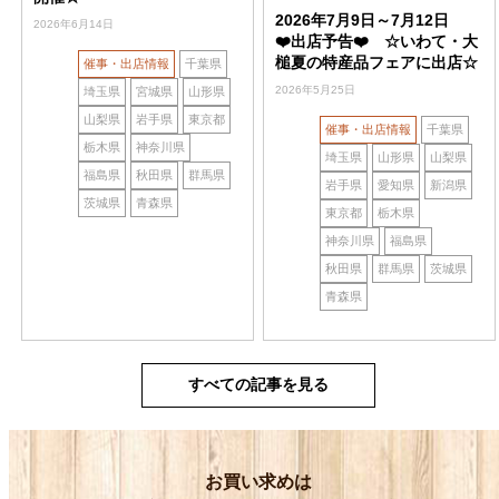
2026年7月9日～7月12日
2026年6月14日
❤️出店予告❤️ ☆いわて・大
槌夏の特産品フェアに出店☆
催事・出店情報
千葉県
2026年5月25日
埼玉県
宮城県
山形県
山梨県
岩手県
東京都
催事・出店情報
千葉県
栃木県
神奈川県
埼玉県
山形県
山梨県
福島県
秋田県
群馬県
岩手県
愛知県
新潟県
茨城県
青森県
東京都
栃木県
神奈川県
福島県
秋田県
群馬県
茨城県
青森県
すべての記事を見る
お買い求めは