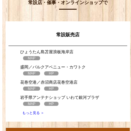
常設店・催事・オンラインショップで
常設販売店
ひょうたん島苫屋浪板海岸店
MAP
盛岡／パルクアベニュー・カワトク
MAP
HP
花巻空港／赤沼商店花巻空港店
MAP
HP
岩手県アンテナショップ いわて銀河プラザ
MAP
HP
もっと見る ＞