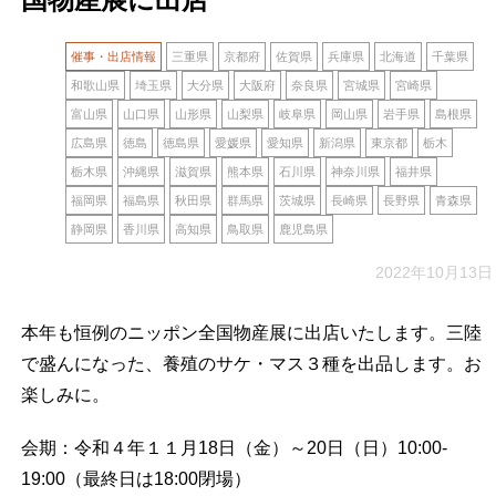
催事・出店情報
三重県
京都府
佐賀県
兵庫県
北海道
千葉県
和歌山県
埼玉県
大分県
大阪府
奈良県
宮城県
宮崎県
富山県
山口県
山形県
山梨県
岐阜県
岡山県
岩手県
島根県
広島県
徳島
徳島県
愛媛県
愛知県
新潟県
東京都
栃木
栃木県
沖縄県
滋賀県
熊本県
石川県
神奈川県
福井県
福岡県
福島県
秋田県
群馬県
茨城県
長崎県
長野県
青森県
静岡県
香川県
高知県
鳥取県
鹿児島県
2022年10月13日
本年も恒例のニッポン全国物産展に出店いたします。三陸
で盛んになった、養殖のサケ・マス３種を出品します。お
楽しみに。
会期：令和４年１１月18日（金）～20日（日）10:00-
19:00（最終日は18:00閉場）