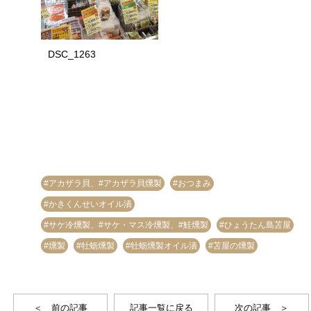
DSC_1263
#アカザラ貝、#アカザラ貝燻製
#おつまみ
#かきくんせいオイル漬
#サケ冷燻製、#サケ・マス冷燻製、#鮭燻製
#ひょうたん島苫屋
#燻製
#牡蛎燻製
#牡蛎燻製オイル漬
#苫屋の燻製
＜ 前の記事
記事一覧に戻る
次の記事 ＞