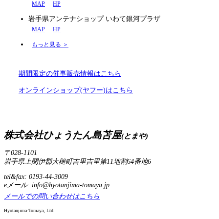
MAP
HP
岩手県アンテナショップ いわて銀河プラザ
MAP
HP
もっと見る ＞
期間限定の催事販売情報はこちら
オンラインショップ(ヤフー)はこちら
株式会社ひょうたん島苫屋
(とまや)
〒028-1101
岩手県上閉伊郡大槌町吉里吉里第11地割64番地6
tel&fax: 0193-44-3009
eメール: info@hyotanjima-tomaya.jp
メールでの問い合わせはこちら
Hyotanjima-Tomaya, Ltd.