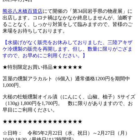
熊谷八木橋百貨店
にて開催の「第34回岩手県の物産展」に
出店します。コロナ禍はなかなか終息しませんが、油断す
ることなく、しっかり対策をして臨みますので、皆様のご
来場をお待ちしております。
【水揚げがなく販売をお休みしておりました、三陸アキザ
ケ冷燻製の販売を再開します。但し、数量に限りがござま
すので、お早めにご利用ください。】
★特別限定お買い得品★★★★★★
苫屋の燻製アラカルト（6個入）通常価格1200円を期間中
1,000円、
大槌の牡蛎燻製オイル漬（にんにく、山椒、柚子）Sサイズ
（130g) 1,800円を1,700円。 数に限りがありますので、お
早目にご利用ください。
★★★★★★★★★★★★★★★★
☆日時： 令和5年2月22日（水、祝日）～2月27日（月）
10:00-18:30（最終日は17時閉場）