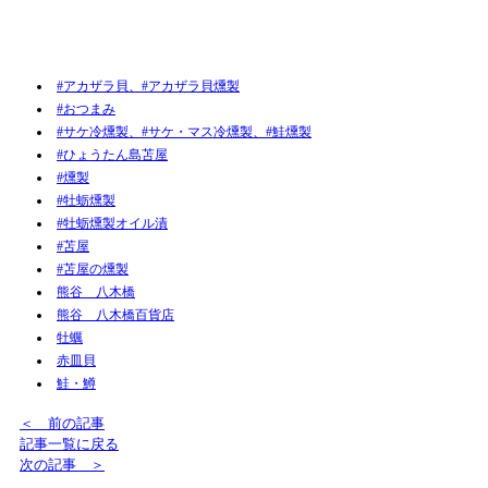
#アカザラ貝、#アカザラ貝燻製
#おつまみ
#サケ冷燻製、#サケ・マス冷燻製、#鮭燻製
#ひょうたん島苫屋
#燻製
#牡蛎燻製
#牡蛎燻製オイル漬
#苫屋
#苫屋の燻製
熊谷 八木橋
熊谷 八木橋百貨店
牡蠣
赤皿貝
鮭・鱒
＜ 前の記事
記事一覧に戻る
次の記事 ＞