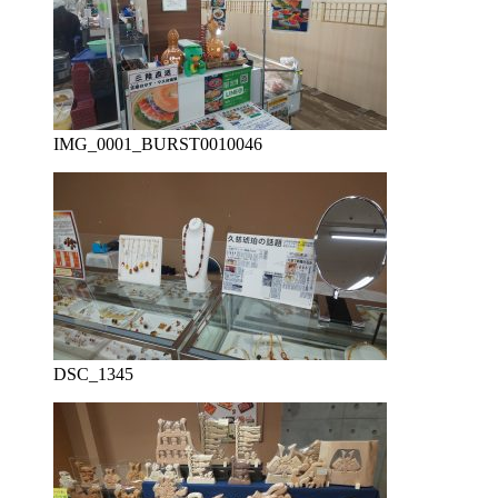
IMG_0001_BURST0010046
DSC_1345