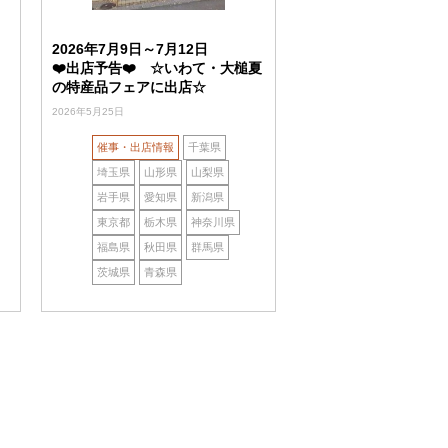
2026年7月9日～7月12日
❤️出店予告❤️ ☆いわて・大槌夏
の特産品フェアに出店☆
2026年5月25日
催事・出店情報
千葉県
埼玉県
山形県
山梨県
岩手県
愛知県
新潟県
東京都
栃木県
神奈川県
福島県
秋田県
群馬県
茨城県
青森県