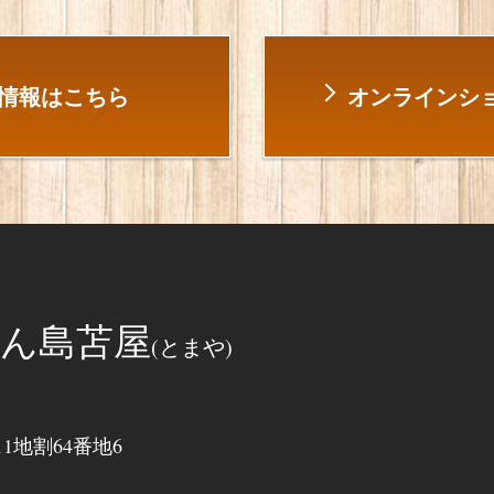
情報はこちら
オンラインショ
ん島苫屋
(とまや)
地割64番地6