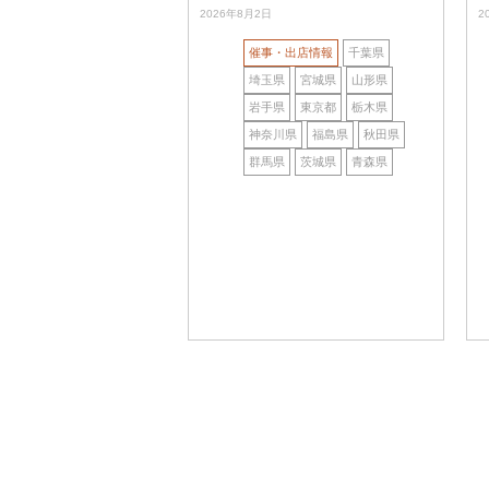
2026年8月2日
2
催事・出店情報
千葉県
埼玉県
宮城県
山形県
岩手県
東京都
栃木県
神奈川県
福島県
秋田県
群馬県
茨城県
青森県