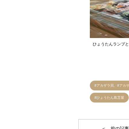
ひょうたんランプと
#アカザラ貝、#アカ
#ひょうたん島苫屋
＜ 前の記事