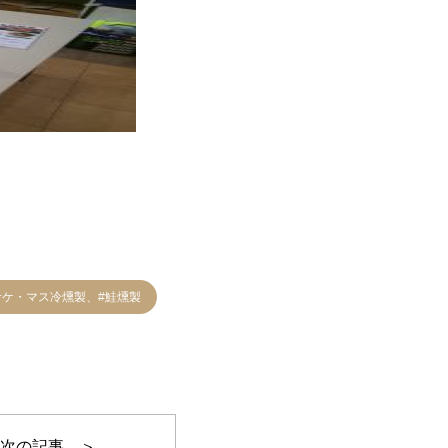
サケ・マス冷燻製、#鮭燻製
次の記事 ＞