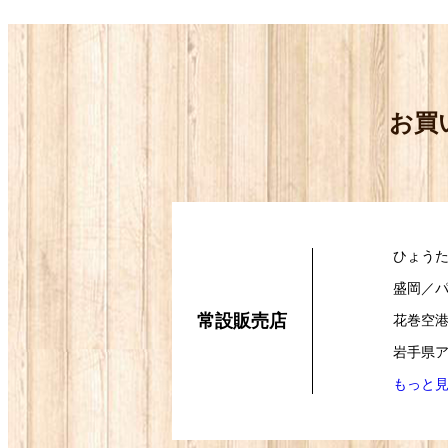
お買
ひょう
盛岡／
常設販売店
花巻空
岩手県ア
もっと見