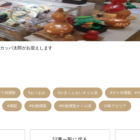
カッパ太郎がお迎えします
ザラ貝燻製
#おつまみ
#かきくんせいオイル漬
#サケ冷燻製、#
#燻製
#牡蛎燻製
#牡蛎燻製オイル漬
川崎アゼリア
記事一覧に戻る