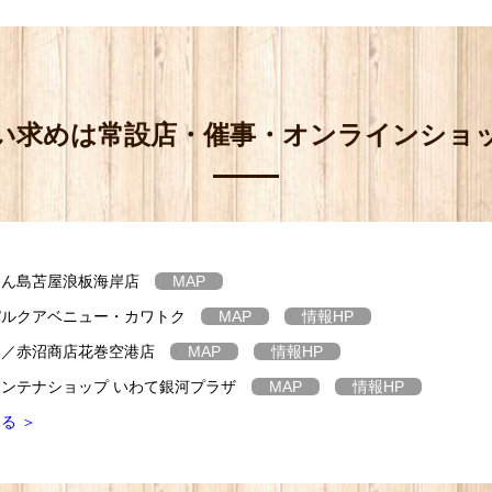
い求めは
常設店・催事・オンラインショ
たん島苫屋浪板海岸店
MAP
パルクアベニュー・カワトク
MAP
情報
HP
港／赤沼商店花巻空港店
MAP
情報
HP
ンテナショップ いわて銀河プラザ
MAP
情報
HP
る ＞