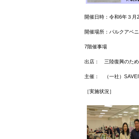
開催日時：令和6年３月20
開催場所：パルクアベニ
7階催事場
出店： 三陸復興のため
主催： （一社）SAVE
［実施状況］