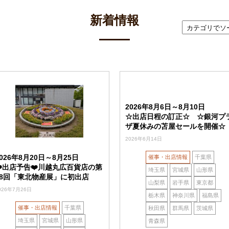
新着情報
2026年8月6日～8月10日
☆出店日程の訂正☆ ☆銀河プ
ザ夏休みの苫屋セールを開催☆
2026年6月14日
2026年8月20日～8月25日
催事・出店情報
千葉県
❤️出店予告❤️川越丸広百貨店の第
埼玉県
宮城県
山形県
18回「東北物産展」に初出店
山梨県
岩手県
東京都
026年7月26日
栃木県
神奈川県
福島県
催事・出店情報
千葉県
秋田県
群馬県
茨城県
埼玉県
宮城県
山形県
青森県