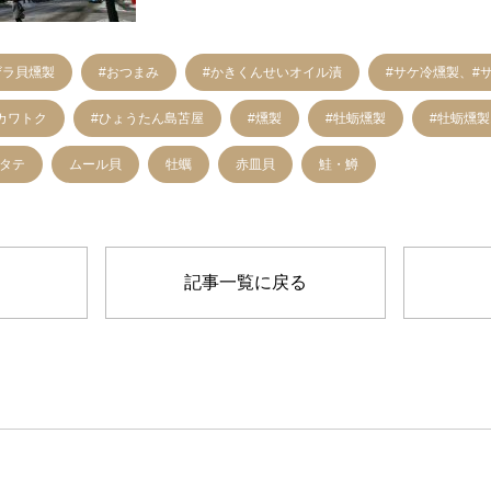
ザラ貝燻製
#おつまみ
#かきくんせいオイル漬
#サケ冷燻製、#
カワトク
#ひょうたん島苫屋
#燻製
#牡蛎燻製
#牡蛎燻
タテ
ムール貝
牡蠣
赤皿貝
鮭・鱒
記事一覧に戻る