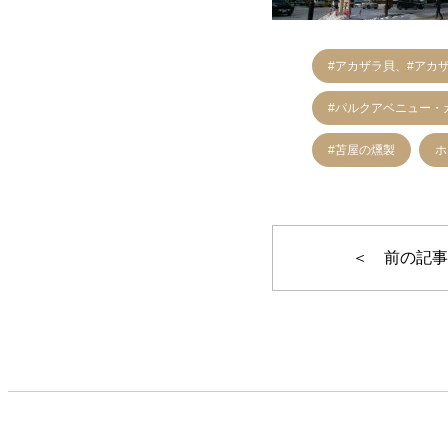
#アカザラ貝、#アカ
#パルクアベニュー・
#苫屋の燻製
ホ
＜ 前の記事