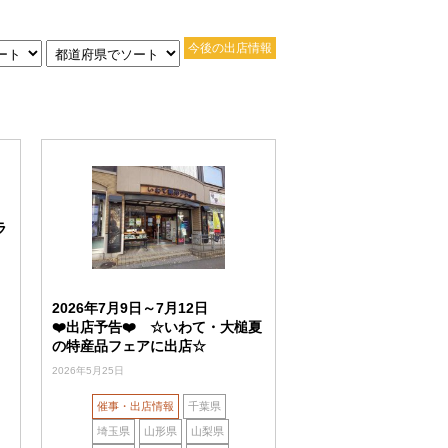
今後の出店情報
ラ
2026年7月9日～7月12日
❤️出店予告❤️ ☆いわて・大槌夏
の特産品フェアに出店☆
2026年5月25日
催事・出店情報
千葉県
埼玉県
山形県
山梨県