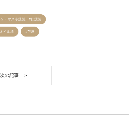
サケ・マス冷燻製、#鮭燻製
製オイル漬
#苫屋
次の記事 ＞