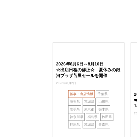
2026年8月6日～8月10日
☆出店日程の修正☆ 夏休みの銀
河プラザ苫屋セールを開催
2026年8月2日
催事・出店情報
千葉県
埼玉県
宮城県
山形県
岩手県
東京都
栃木県
2
神奈川県
福島県
秋田県
群馬県
茨城県
青森県