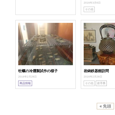
2016年3月6日
その他
牡蠣の冷燻製試作の様子
岩鋳鉄器館訪問
2016年2月28日
2016年2月28日
商品情報
その他
岩手県
« 先頭