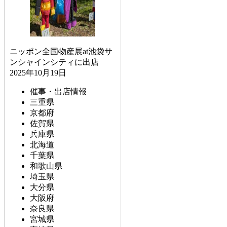
ニッポン全国物産展at池袋サ
ンシャインシティに出店
2025年10月19日
催事・出店情報
三重県
京都府
佐賀県
兵庫県
北海道
千葉県
和歌山県
埼玉県
大分県
大阪府
奈良県
宮城県