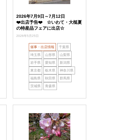
2026年7月9日～7月12日
❤️出店予告❤️ ☆いわて・大槌夏
の特産品フェアに出店☆
2026年5月25日
催事・出店情報
千葉県
埼玉県
山形県
山梨県
岩手県
愛知県
新潟県
東京都
栃木県
神奈川県
福島県
秋田県
群馬県
茨城県
青森県