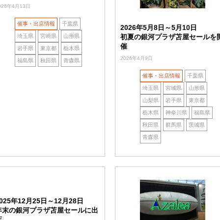
026年4月13日
催事・出店情報
千葉県
2026年5月8日～5月10日
埼玉県
宮崎県
山形県
初夏の銀河プラザ苫屋セールを
催
岩手県
東京都
栃木県
2026年4月9日
福島県
秋田県
青森県
催事・出店情報
千葉県
埼玉県
宮城県
山形県
山梨県
岩手県
東京都
栃木県
神奈川県
福島県
秋田県
群馬県
茨城県
青森県
025年12月25日～12月28日
年末の銀河プラザ苫屋セールに出
店