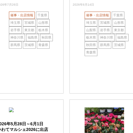
026年7月26日
2026年6月14日
催事・出店情報
千葉県
催事・出店情報
千葉県
埼玉県
宮城県
山形県
埼玉県
宮城県
山形県
岩手県
東京都
栃木県
山梨県
岩手県
東京都
神奈川県
福島県
秋田県
栃木県
神奈川県
福島県
群馬県
茨城県
青森県
秋田県
群馬県
茨城県
青森県
2026年5月28日～6月1日
いわてマルシェ2026に出店