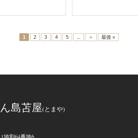
1
2
3
4
5
...
＞
最後 »
ん島苫屋
(とまや)
地割64番地6