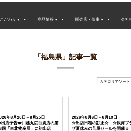
こだわり
商品情報
販売店・催事
会社
「福島県」記事一覧
2026年8月20日～8月25日
2026年8月6日～8月10日
❤️出店予告❤️川越丸広百貨店の第
☆出店日程の訂正☆ ☆銀河プ
18回「東北物産展」に初出店
ザ夏休みの苫屋セールを開催☆