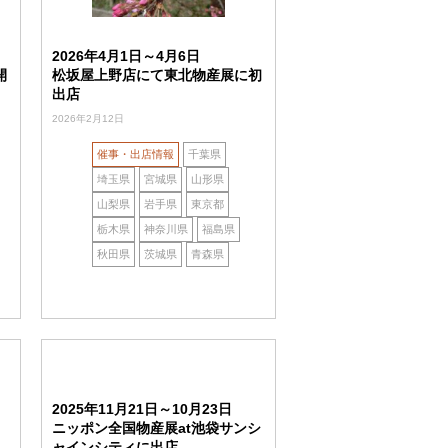
2026年4月1日～4月6日
開
松坂屋上野店にて東北物産展に初
出店
2026年2月12日
催事・出店情報
千葉県
埼玉県
宮城県
山形県
山梨県
岩手県
東京都
栃木県
神奈川県
福島県
秋田県
茨城県
青森県
2025年11月21日～10月23日
ニッポン全国物産展at池袋サンシ
ャインシティに出店