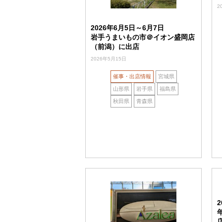
2
2026年6月5日～6月7日
岩手うまいもの市＠イオン盛岡店
（前潟）に出店
2026年5月15日
催事・出店情報
宮城県
山形県
岩手県
福島県
秋田県
青森県
2