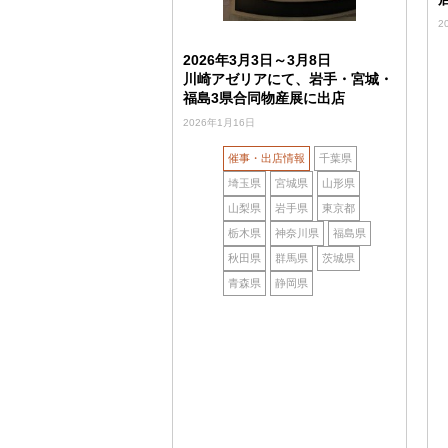
2
2026年3月3日～3月8日
川崎アゼリアにて、岩手・宮城・
福島3県合同物産展に出店
2026年1月16日
催事・出店情報
千葉県
埼玉県
宮城県
山形県
山梨県
岩手県
東京都
栃木県
神奈川県
福島県
秋田県
群馬県
茨城県
青森県
静岡県