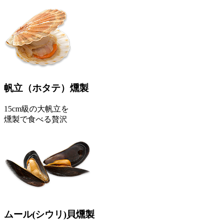
帆立
（ホタテ）
燻製
15cm級の大帆立を
燻製で食べる贅沢
ムール
(シウリ)
貝燻製