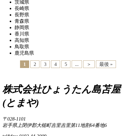
茨城県
長崎県
長野県
青森県
静岡県
香川県
高知県
鳥取県
鹿児島県
1
2
3
4
5
...
＞
最後 »
株式会社ひょうたん島苫屋
(とまや)
〒028-1101
岩手県上閉伊郡大槌町吉里吉里第11地割64番地6