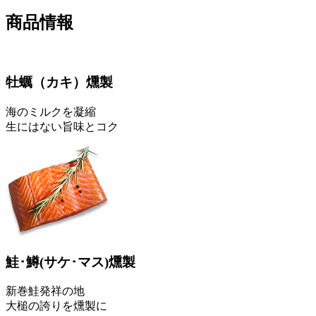
商品情報
牡蠣
（カキ）
燻製
海のミルクを凝縮
生にはない旨味とコク
鮭･鱒
(サケ･マス)
燻製
新巻鮭発祥の地
大槌の誇りを燻製に