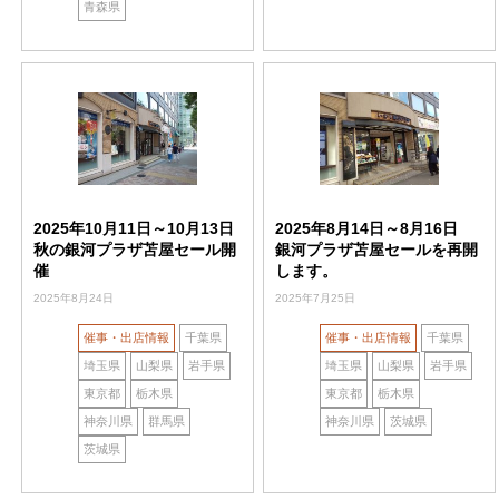
青森県
2025年10月11日～10月13日
2025年8月14日～8月16日
秋の銀河プラザ苫屋セール開
銀河プラザ苫屋セールを再開
催
します。
2025年8月24日
2025年7月25日
催事・出店情報
千葉県
催事・出店情報
千葉県
埼玉県
山梨県
岩手県
埼玉県
山梨県
岩手県
東京都
栃木県
東京都
栃木県
神奈川県
群馬県
神奈川県
茨城県
茨城県