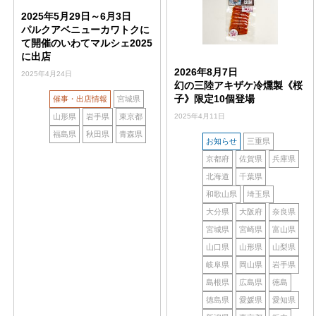
2025年5月29日～6月3日
パルクアベニューカワトクに
て開催のいわてマルシェ2025
に出店
2026年8月7日
2025年4月24日
幻の三陸アキザケ冷燻製《桜
子》限定10個登場
催事・出店情報
宮城県
2025年4月11日
山形県
岩手県
東京都
福島県
秋田県
青森県
お知らせ
三重県
京都府
佐賀県
兵庫県
北海道
千葉県
和歌山県
埼玉県
大分県
大阪府
奈良県
宮城県
宮崎県
富山県
山口県
山形県
山梨県
岐阜県
岡山県
岩手県
島根県
広島県
徳島
徳島県
愛媛県
愛知県