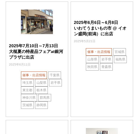
2025年6月6日～6月8日
いわてうまいもの市 @ イオ
ン盛岡(前潟）に出店
2025年5月21日
2025年7月10日～7月13日
大槌夏の特産品フェアat銀河
催事・出店情報
宮城県
プラザに出店
山形県
岩手県
福島県
2025年6月11日
秋田県
青森県
催事・出店情報
千葉県
埼玉県
山梨県
岩手県
東京都
栃木県
神奈川県
群馬県
茨城県
静岡県