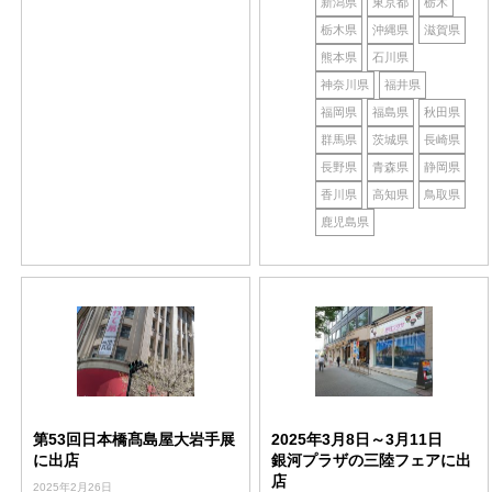
新潟県
東京都
栃木
栃木県
沖縄県
滋賀県
熊本県
石川県
神奈川県
福井県
福岡県
福島県
秋田県
群馬県
茨城県
長崎県
長野県
青森県
静岡県
香川県
高知県
鳥取県
鹿児島県
第53回日本橋髙島屋大岩手展
2025年3月8日～3月11日
に出店
銀河プラザの三陸フェアに出
店
2025年2月26日