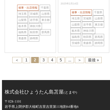
2025年2月14日
催事・出店情報
千葉県
催事・出店情報
千葉県
埼玉県
宮城県
山形県
埼玉県
宮城県
山形県
山梨県
岩手県
東京都
山梨県
岩手県
東京都
栃木県
神奈川県
栃木県
神奈川県
福島県
秋田県
群馬県
福島県
秋田県
群馬県
青森県
静岡県
茨城県
青森県
静岡県
＜
1
2
3
4
5
...
＞
最後 »
株式会社ひょうたん島苫屋
(とまや)
〒028-1101
岩手県上閉伊郡大槌町吉里吉里第11地割64番地6