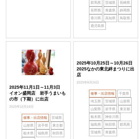
群馬県
茨城県
長崎県
長野県
青森県
静岡県
香川県
高知県
鳥取県
鹿児島県
2025年10月25日～10月26日
2025なかの東北絆まつりに出
店
2025年8月24日
2025年11月1日～11月3日
イオン盛岡店 岩手うまいも
催事・出店情報
千葉県
の市（下期）に出店
埼玉県
宮城県
山形県
2025年10月19日
山梨県
岩手県
東京都
栃木県
神奈川県
催事・出店情報
宮城県
福島県
秋田県
群馬県
山形県
岩手県
東京都
茨城県
青森県
栃木県
福島県
秋田県