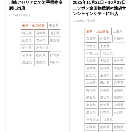
川崎アゼリアにて岩手県物産
2025年11月21日～10月23日
展に出店
ニッポン全国物産展at池袋サ
ンシャインシティに出店
2025年11月6日
2025年10月19日
催事・出店情報
千葉県
催事・出店情報
三重県
埼玉県
宮城県
山形県
京都府
佐賀県
兵庫県
山梨県
岩手県
東京都
北海道
千葉県
栃木県
神奈川県
和歌山県
埼玉県
福島県
秋田県
群馬県
大分県
大阪府
奈良県
茨城県
青森県
静岡県
宮城県
宮崎県
富山県
山口県
山形県
山梨県
岐阜県
岡山県
岩手県
島根県
広島県
徳島県
愛媛県
愛知県
新潟県
東京都
栃木県
沖縄県
滋賀県
熊本県
石川県
神奈川県
福井県
福岡県
福島県
秋田県