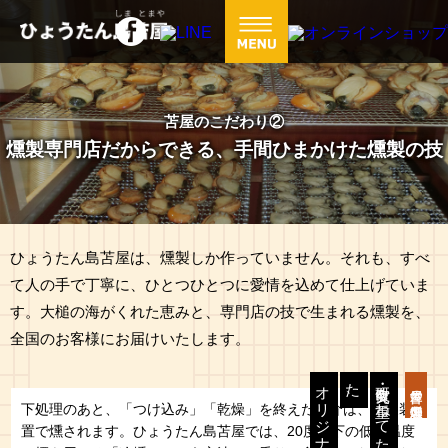
苫屋のこだわり②
燻製専門店だからできる、手間ひまかけた燻製の技
ひょうたん島苫屋は、燻製しか作っていません。それも、すべ
て人の手で丁寧に、ひとつひとつに愛情を込めて仕上げていま
す。大槌の海がくれた恵みと、専門店の技で生まれる燻製を、
全国のお客様にお届けいたします。
た
、
オリジナル燻製装置
研究・改良を
重ね
て
た
ど
り
着い
苫屋の燻製①
下処理のあと、「つけ込み」「乾燥」を終えた魚介は、燻製装
置で燻されます。ひょうたん島苫屋では、20度以下の低い温度