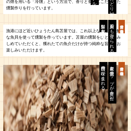
の煙を用いる「冷燻」という方法で、香りと食感にこだわった
燻製作りを行っています。
新鮮な素材を使用
刺身でも食べられる
苫屋の燻製②
漁港にほど近いひょうたん島苫屋では、これ以上ないほど新鮮
な魚貝を使って燻製を作っています。苫屋の燻製をひと口かみ
しめていただくと、獲れたての魚介だけが持つ純粋な旨みをお
楽しみいただけます。
専門店の味が生まれる
素材と燻製チップが響き合い、
苫屋の燻製③