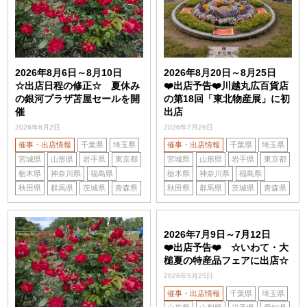
2026年8月6日～8月10日
2026年8月20日～8月25日
☆出店日程の修正☆ 夏休み
❤️出店予告❤️川越丸広百貨店
の銀河プラザ苫屋セールを開
の第18回「東北物産展」に初
催
出店
2026年8月2日
2026年7月26日
催事・出店情報
千葉県
埼玉県
催事・出店情報
千葉県
埼玉県
宮城県
山形県
岩手県
東京都
宮城県
山形県
岩手県
東京都
栃木県
神奈川県
福島県
栃木県
神奈川県
福島県
秋田県
群馬県
茨城県
青森県
秋田県
群馬県
茨城県
青森県
2026年7月9日～7月12日
❤️出店予告❤️ ☆いわて・大
槌夏の特産品フェアに出店☆
2026年5月25日
催事・出店情報
千葉県
埼玉県