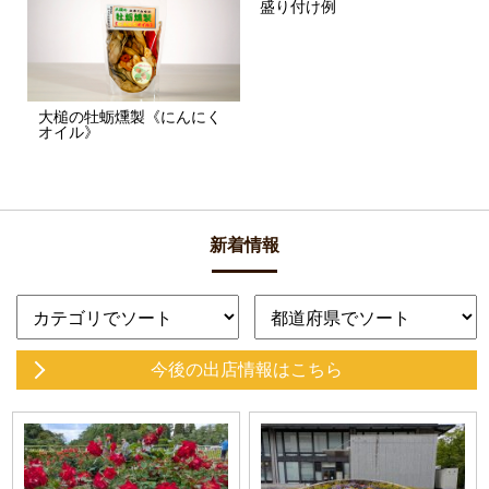
盛り付け例
大槌の牡蛎燻製《にんにく
オイル》
新着情報
今後の出店情報
はこちら