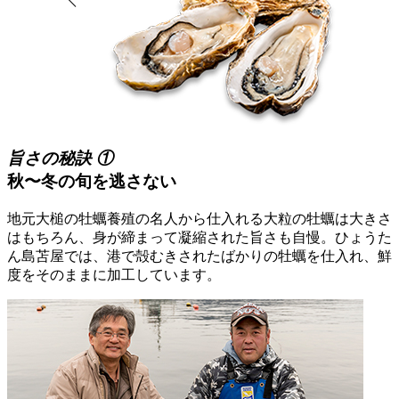
旨さの秘訣 ①
秋〜冬の旬を逃さない
地元大槌の牡蠣養殖の名人から仕入れる大粒の牡蠣は大きさ
はもちろん、身が締まって凝縮された旨さも自慢。ひょうた
ん島苫屋では、港で殻むきされたばかりの牡蠣を仕入れ、鮮
度をそのままに加工しています。