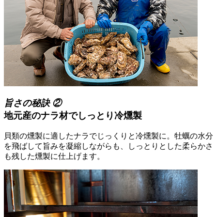
旨さの秘訣 ②
地元産のナラ材でしっとり冷燻製
貝類の燻製に適したナラでじっくりと冷燻製に。牡蠣の水分
を飛ばして旨みを凝縮しながらも、しっとりとした柔らかさ
も残した燻製に仕上げます。