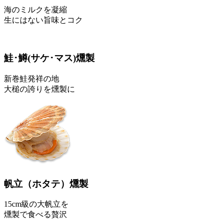
海のミルクを凝縮
生にはない旨味とコク
鮭･鱒
(サケ･マス)
燻製
新巻鮭発祥の地
大槌の誇りを燻製に
帆立
（ホタテ）
燻製
15cm級の大帆立を
燻製で食べる贅沢