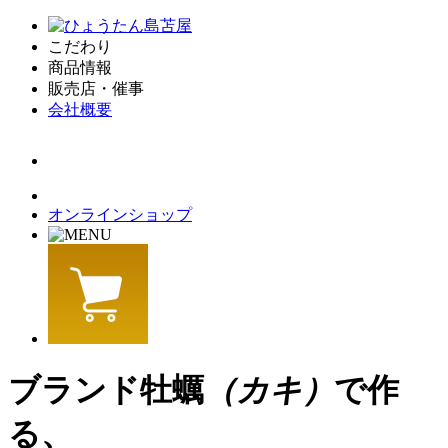
こだわり
商品情報
販売店・催事
会社概要
オンラインショップ
ブランド牡蠣
（カキ）
で作
る、