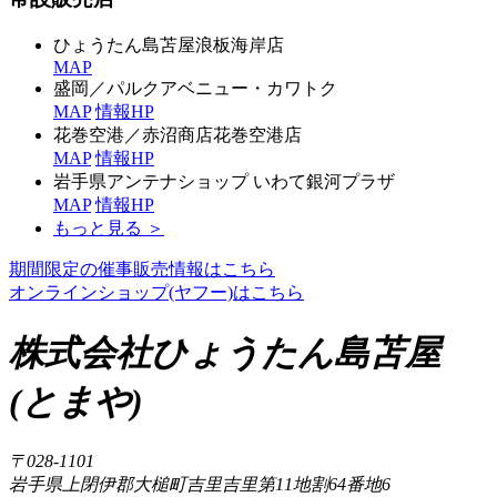
ひょうたん島苫屋浪板海岸店
MAP
盛岡／パルクアベニュー・カワトク
MAP
情報
HP
花巻空港／赤沼商店花巻空港店
MAP
情報
HP
岩手県アンテナショップ いわて銀河プラザ
MAP
情報
HP
もっと見る ＞
期間限定の催事販売情報はこちら
オンラインショップ(ヤフー)はこちら
株式会社ひょうたん島苫屋
(とまや)
〒028-1101
岩手県上閉伊郡大槌町吉里吉里第11地割64番地6