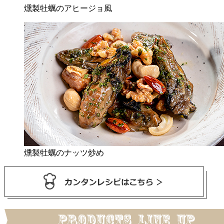
燻製牡蠣のアヒージョ風
燻製牡蠣のナッツ炒め