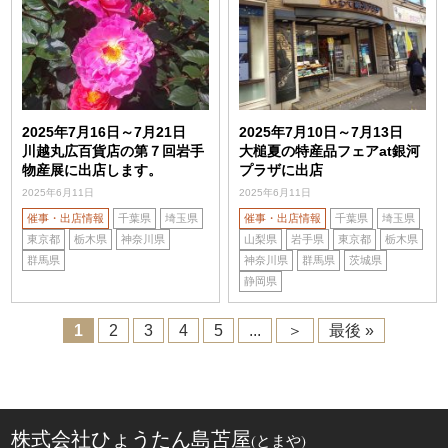
2025年7月16日～7月21日
2025年7月10日～7月13日
川越丸広百貨店の第７回岩手
大槌夏の特産品フェアat銀河
物産展に出店します。
プラザに出店
2025年6月11日
2025年6月11日
催事・出店情報
千葉県
埼玉県
催事・出店情報
千葉県
埼玉県
東京都
栃木県
神奈川県
山梨県
岩手県
東京都
栃木県
群馬県
神奈川県
群馬県
茨城県
静岡県
1
2
3
4
5
...
＞
最後 »
株式会社ひょうたん島苫屋
(とまや)