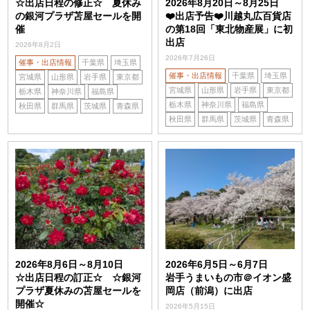
☆出店日程の修正☆ 夏休み
2026年8月20日～8月25日
の銀河プラザ苫屋セールを開
❤️出店予告❤️川越丸広百貨店
催
の第18回「東北物産展」に初
出店
2026年8月2日
2026年7月26日
催事・出店情報
千葉県
埼玉県
催事・出店情報
千葉県
埼玉県
宮城県
山形県
岩手県
東京都
宮城県
山形県
岩手県
東京都
栃木県
神奈川県
福島県
栃木県
神奈川県
福島県
秋田県
群馬県
茨城県
青森県
秋田県
群馬県
茨城県
青森県
2026年8月6日～8月10日
2026年6月5日～6月7日
☆出店日程の訂正☆ ☆銀河
岩手うまいもの市＠イオン盛
プラザ夏休みの苫屋セールを
岡店（前潟）に出店
開催☆
2026年5月15日