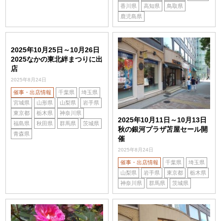
香川県
高知県
鳥取県
鹿児島県
2025年10月25日～10月26日
2025なかの東北絆まつりに出
店
2025年8月24日
催事・出店情報
千葉県
埼玉県
宮城県
山形県
山梨県
岩手県
東京都
栃木県
神奈川県
2025年10月11日～10月13日
福島県
秋田県
群馬県
茨城県
秋の銀河プラザ苫屋セール開
青森県
催
2025年8月24日
催事・出店情報
千葉県
埼玉県
山梨県
岩手県
東京都
栃木県
神奈川県
群馬県
茨城県