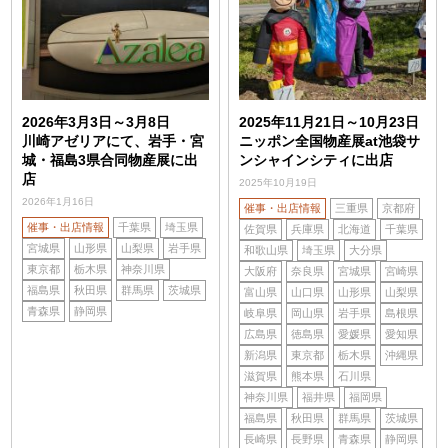
2026年3月3日～3月8日
2025年11月21日～10月23日
川崎アゼリアにて、岩手・宮
ニッポン全国物産展at池袋サ
城・福島3県合同物産展に出
ンシャインシティに出店
店
2025年10月19日
2026年1月16日
催事・出店情報
三重県
京都府
催事・出店情報
千葉県
埼玉県
佐賀県
兵庫県
北海道
千葉県
宮城県
山形県
山梨県
岩手県
和歌山県
埼玉県
大分県
東京都
栃木県
神奈川県
大阪府
奈良県
宮城県
宮崎県
福島県
秋田県
群馬県
茨城県
富山県
山口県
山形県
山梨県
青森県
静岡県
岐阜県
岡山県
岩手県
島根県
広島県
徳島県
愛媛県
愛知県
新潟県
東京都
栃木県
沖縄県
滋賀県
熊本県
石川県
神奈川県
福井県
福岡県
福島県
秋田県
群馬県
茨城県
長崎県
長野県
青森県
静岡県