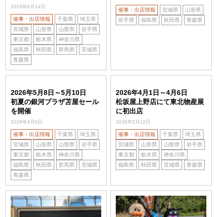
2026年6月14日
催事・出店情報
宮城県
山形県
催事・出店情報
千葉県
埼玉県
岩手県
福島県
秋田県
青森県
宮城県
山形県
山梨県
岩手県
東京都
栃木県
神奈川県
福島県
秋田県
群馬県
茨城県
青森県
2026年5月8日～5月10日
2026年4月1日～4月6日
初夏の銀河プラザ苫屋セール
松坂屋上野店にて東北物産展
を開催
に初出店
2026年4月9日
2026年2月12日
催事・出店情報
千葉県
埼玉県
催事・出店情報
千葉県
埼玉県
宮城県
山形県
山梨県
岩手県
宮城県
山形県
山梨県
岩手県
東京都
栃木県
神奈川県
東京都
栃木県
神奈川県
福島県
秋田県
群馬県
茨城県
福島県
秋田県
茨城県
青森県
青森県