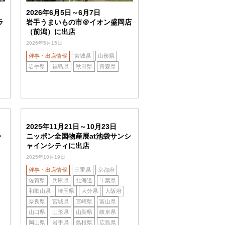
2026年6月5日～6月7日
ラ
岩手うまいもの市＠イオン盛岡店
（前潟）に出店
2026年5月15日
催事・出店情報
宮城県
山形県
岩手県
福島県
秋田県
青森県
2025年11月21日～10月23日
・
ニッポン全国物産展at池袋サンシ
ャインシティに出店
2025年10月19日
催事・出店情報
三重県
京都府
佐賀県
兵庫県
北海道
千葉県
和歌山県
埼玉県
大分県
大阪府
奈良県
宮城県
宮崎県
富山県
山口県
山形県
山梨県
岐阜県
岡山県
岩手県
島根県
広島県