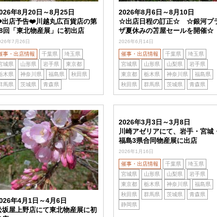
2026年8月20日～8月25日
2026年8月6日～8月10日
❤️出店予告❤️川越丸広百貨店の第
☆出店日程の訂正☆ ☆銀河プ
18回「東北物産展」に初出店
ザ夏休みの苫屋セールを開催☆
026年7月26日
2026年6月14日
催事・出店情報
千葉県
埼玉県
催事・出店情報
千葉県
埼玉県
宮城県
山形県
岩手県
東京都
宮城県
山形県
山梨県
岩手県
栃木県
神奈川県
福島県
秋田県
東京都
栃木県
神奈川県
福島県
群馬県
茨城県
青森県
秋田県
群馬県
茨城県
青森県
2026年3月3日～3月8日
川崎アゼリアにて、岩手・宮城
福島3県合同物産展に出店
2026年1月16日
催事・出店情報
千葉県
埼玉県
宮城県
山形県
山梨県
岩手県
東京都
栃木県
神奈川県
福島県
秋田県
群馬県
茨城県
青森県
2026年4月1日～4月6日
静岡県
松坂屋上野店にて東北物産展に初