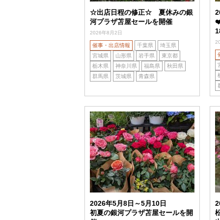
☆出店日程の修正☆ 夏休みの銀
河プラザ苫屋セールを開催
2026年8月2日
2
催事・出店情報
千葉県
埼玉県
宮城県
山形県
岩手県
東京都
栃木県
神奈川県
福島県
秋田県
群馬県
茨城県
青森県
2026年5月8日～5月10日
初夏の銀河プラザ苫屋セールを開