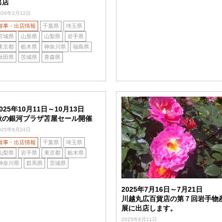
出店
026年2月12日
催事・出店情報
千葉県
埼玉県
宮城県
山形県
山梨県
岩手県
東京都
栃木県
神奈川県
福島県
秋田県
茨城県
青森県
025年10月11日～10月13日
秋の銀河プラザ苫屋セール開催
025年8月24日
催事・出店情報
千葉県
埼玉県
山梨県
岩手県
東京都
栃木県
神奈川県
群馬県
茨城県
2025年7月16日～7月21日
川越丸広百貨店の第７回岩手物
展に出店します。
2025年6月11日