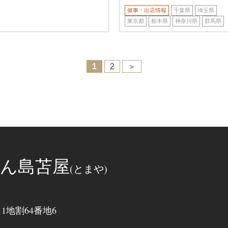
催事・出店情報
千葉県
埼玉県
東京都
栃木県
神奈川県
群馬県
1
2
＞
ん島苫屋
(とまや)
地割64番地6