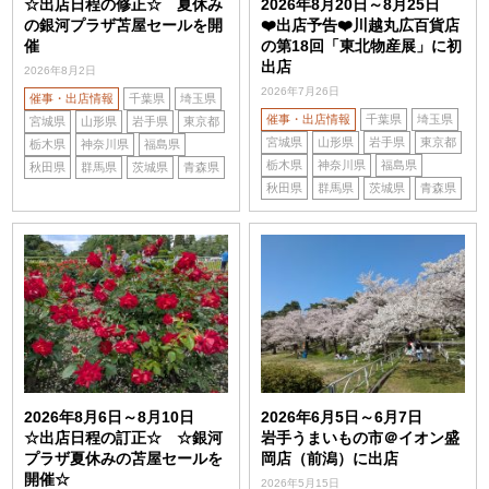
☆出店日程の修正☆ 夏休み
2026年8月20日～8月25日
の銀河プラザ苫屋セールを開
❤️出店予告❤️川越丸広百貨店
催
の第18回「東北物産展」に初
出店
2026年8月2日
2026年7月26日
催事・出店情報
千葉県
埼玉県
催事・出店情報
千葉県
埼玉県
宮城県
山形県
岩手県
東京都
宮城県
山形県
岩手県
東京都
栃木県
神奈川県
福島県
栃木県
神奈川県
福島県
秋田県
群馬県
茨城県
青森県
秋田県
群馬県
茨城県
青森県
2026年8月6日～8月10日
2026年6月5日～6月7日
☆出店日程の訂正☆ ☆銀河
岩手うまいもの市＠イオン盛
プラザ夏休みの苫屋セールを
岡店（前潟）に出店
開催☆
2026年5月15日