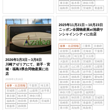
東京都
栃木県
神奈川県
福島県
秋田県
茨城県
青森県
2025年11月21日～10月23日
ニッポン全国物産展at池袋サ
ンシャインシティに出店
2025年10月19日
催事・出店情報
三重県
京都府
佐賀県
兵庫県
北海道
千葉県
和歌山県
埼玉県
大分県
2026年3月3日～3月8日
大阪府
奈良県
宮城県
宮崎県
川崎アゼリアにて、岩手・宮
富山県
山口県
山形県
山梨県
城・福島3県合同物産展に出
岐阜県
岡山県
岩手県
島根県
店
広島県
徳島県
愛媛県
愛知県
2026年1月16日
新潟県
東京都
栃木県
沖縄県
催事・出店情報
千葉県
埼玉県
滋賀県
熊本県
石川県
宮城県
山形県
山梨県
岩手県
神奈川県
福井県
福岡県
東京都
栃木県
神奈川県
福島県
秋田県
群馬県
茨城県
福島県
秋田県
群馬県
茨城県
長崎県
長野県
青森県
静岡県
青森県
静岡県
香川県
高知県
鳥取県