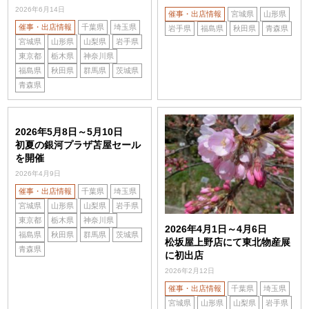
2026年6月14日
催事・出店情報
宮城県
山形県
催事・出店情報
千葉県
埼玉県
岩手県
福島県
秋田県
青森県
宮城県
山形県
山梨県
岩手県
東京都
栃木県
神奈川県
福島県
秋田県
群馬県
茨城県
青森県
2026年5月8日～5月10日
初夏の銀河プラザ苫屋セール
を開催
2026年4月9日
催事・出店情報
千葉県
埼玉県
宮城県
山形県
山梨県
岩手県
東京都
栃木県
神奈川県
2026年4月1日～4月6日
福島県
秋田県
群馬県
茨城県
松坂屋上野店にて東北物産展
青森県
に初出店
2026年2月12日
催事・出店情報
千葉県
埼玉県
宮城県
山形県
山梨県
岩手県