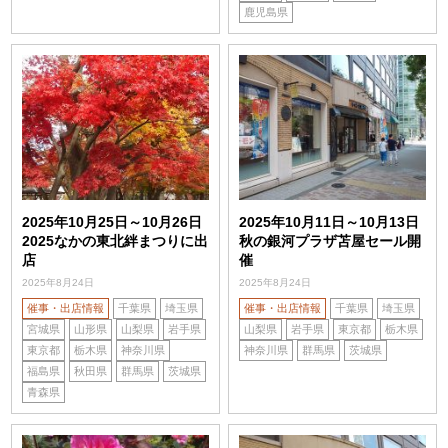
鹿児島県
2025年10月25日～10月26日
2025年10月11日～10月13日
2025なかの東北絆まつりに出
秋の銀河プラザ苫屋セール開
店
催
2025年8月24日
2025年8月24日
催事・出店情報
千葉県
埼玉県
催事・出店情報
千葉県
埼玉県
宮城県
山形県
山梨県
岩手県
山梨県
岩手県
東京都
栃木県
東京都
栃木県
神奈川県
神奈川県
群馬県
茨城県
福島県
秋田県
群馬県
茨城県
青森県