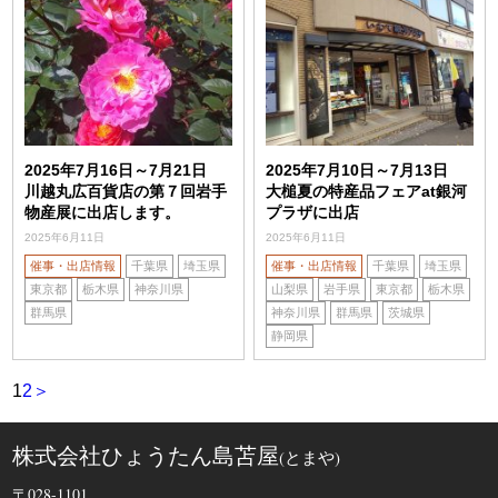
2025年7月16日～7月21日
2025年7月10日～7月13日
川越丸広百貨店の第７回岩手
大槌夏の特産品フェアat銀河
物産展に出店します。
プラザに出店
2025年6月11日
2025年6月11日
催事・出店情報
千葉県
埼玉県
催事・出店情報
千葉県
埼玉県
東京都
栃木県
神奈川県
山梨県
岩手県
東京都
栃木県
群馬県
神奈川県
群馬県
茨城県
静岡県
1
2
＞
株式会社ひょうたん島苫屋
(とまや)
〒028-1101