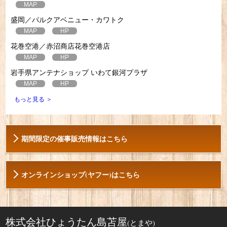
MAP
盛岡／パルクアベニュー・カワトク
MAP
HP
花巻空港／赤沼商店花巻空港店
MAP
HP
岩手県アンテナショップ いわて銀河プラザ
MAP
HP
もっと見る ＞
期間限定の催事販売情報はこちら
オンラインショップ(ヤフー)はこちら
株式会社ひょうたん島苫屋
(とまや)