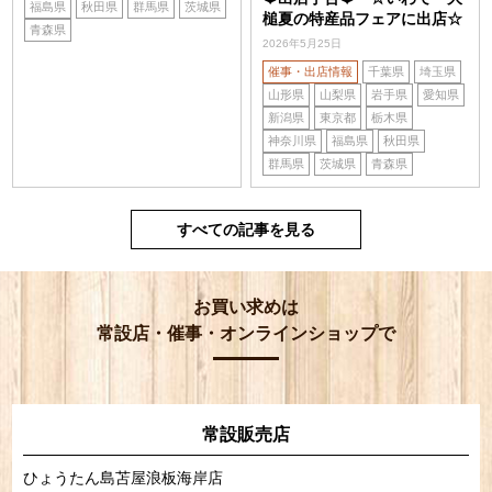
福島県
秋田県
群馬県
茨城県
槌夏の特産品フェアに出店☆
青森県
2026年5月25日
催事・出店情報
千葉県
埼玉県
山形県
山梨県
岩手県
愛知県
新潟県
東京都
栃木県
神奈川県
福島県
秋田県
群馬県
茨城県
青森県
すべての記事を見る
お買い求めは
常設店・催事・オンラインショップで
常設販売店
ひょうたん島苫屋浪板海岸店