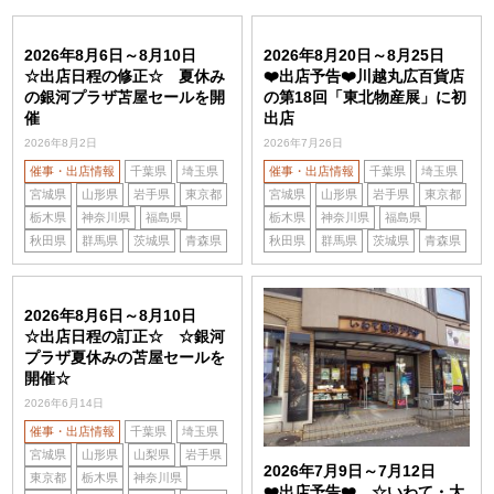
2026年8月6日～8月10日
2026年8月20日～8月25日
☆出店日程の修正☆ 夏休み
❤️出店予告❤️川越丸広百貨店
の銀河プラザ苫屋セールを開
の第18回「東北物産展」に初
催
出店
2026年8月2日
2026年7月26日
催事・出店情報
千葉県
埼玉県
催事・出店情報
千葉県
埼玉県
宮城県
山形県
岩手県
東京都
宮城県
山形県
岩手県
東京都
栃木県
神奈川県
福島県
栃木県
神奈川県
福島県
秋田県
群馬県
茨城県
青森県
秋田県
群馬県
茨城県
青森県
2026年8月6日～8月10日
☆出店日程の訂正☆ ☆銀河
プラザ夏休みの苫屋セールを
開催☆
2026年6月14日
催事・出店情報
千葉県
埼玉県
宮城県
山形県
山梨県
岩手県
2026年7月9日～7月12日
東京都
栃木県
神奈川県
❤️出店予告❤️ ☆いわて・大