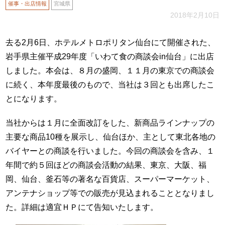
催事・出店情報
宮城県
2018年2月10日
去る2月6日、ホテルメトロポリタン仙台にて開催された、
岩手県主催平成29年度「いわて食の商談会in仙台」に出店
しました。本会は、８月の盛岡、１１月の東京での商談会
に続く、本年度最後のもので、当社は３回とも出席したこ
とになります。
当社からは１月に全面改訂をした、新商品ラインナップの
主要な商品10種を展示し、仙台ほか、主として東北各地の
バイヤーとの商談を行いました。今回の商談会を含み、１
年間で約５回ほどの商談会活動の結果、東京、大阪、福
岡、仙台、釜石等の著名な百貨店、スーパーマーケット、
アンテナショップ等での販売が見込まれることとなりまし
た。詳細は適宜ＨＰにて告知いたします。