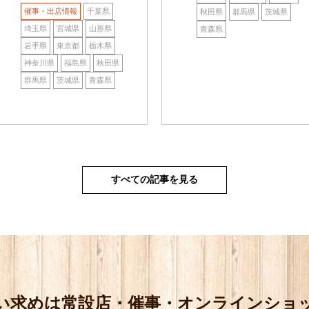
催事・出店情報
千葉県
秋田県
群馬県
茨城県
埼玉県
宮城県
山形県
青森県
岩手県
東京都
栃木県
神奈川県
福島県
秋田県
群馬県
茨城県
青森県
すべての記事を見る
い求めは
常設店・催事・オンラインショ