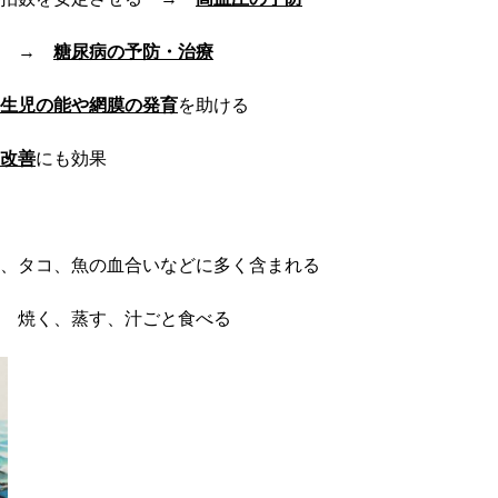
進 →
糖尿病の予防・治療
生児の能や網膜の発育
を助ける
改善
にも効果
、タコ、魚の血合いなどに多く含まれる
 焼く、蒸す、汁ごと食べる