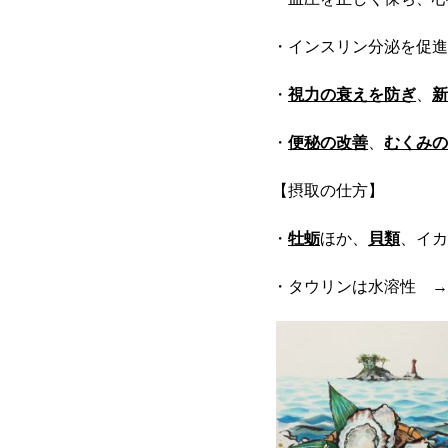
・インスリン分泌を促
・
視力の衰えを防ぎ
、
新
・
便秘の改善
、
むくみの
【摂取の仕方】
・
牡蛎
ほか、
貝類
、イカ
・タウリンは水溶性 →