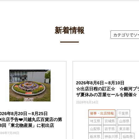
新着情報
2026年8月6日～8月10日
☆出店日程の訂正☆ ☆銀河プ
ザ夏休みの苫屋セールを開催☆
2026年6月14日
2026年8月20日～8月25日
催事・出店情報
千葉県
❤️出店予告❤️川越丸広百貨店の第
埼玉県
宮城県
山形県
18回「東北物産展」に初出店
山梨県
岩手県
東京都
026年7月26日
栃木県
神奈川県
福島県