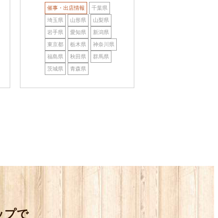
催事・出店情報
千葉県
埼玉県
山形県
山梨県
岩手県
愛知県
新潟県
東京都
栃木県
神奈川県
福島県
秋田県
群馬県
茨城県
青森県
ップで