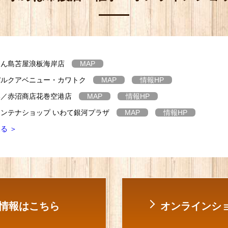
たん島苫屋浪板海岸店
MAP
パルクアベニュー・カワトク
MAP
情報
HP
港／赤沼商店花巻空港店
MAP
情報
HP
ンテナショップ いわて銀河プラザ
MAP
情報
HP
る ＞
情報はこちら
オンラインショ