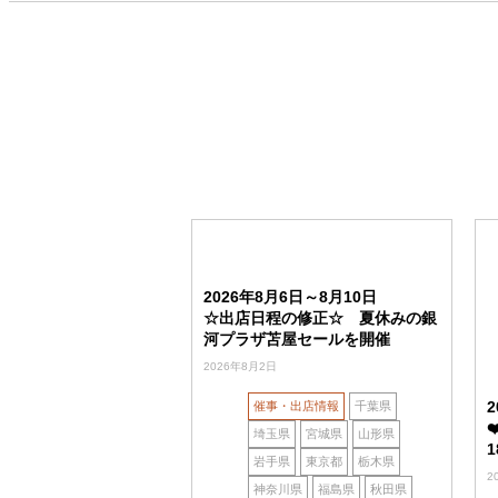
2026年8月6日～8月10日
☆出店日程の修正☆ 夏休みの銀
河プラザ苫屋セールを開催
2026年8月2日
催事・出店情報
千葉県
埼玉県
宮城県
山形県
岩手県
東京都
栃木県
2
神奈川県
福島県
秋田県