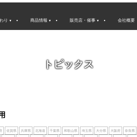
わり
商品情報
販売店・催事
会社概要
トピックス
用
府
佐賀県
兵庫県
北海道
千葉県
和歌山県
埼玉県
大分県
大阪府
奈良県