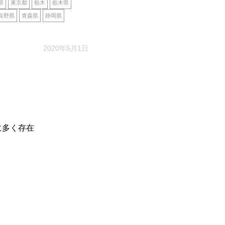
県
東京都
栃木
栃木県
長野県
青森県
静岡県
2020年5月1日
に多く存在