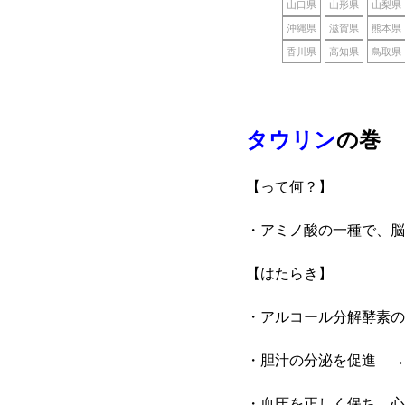
山口県
山形県
山梨県
沖縄県
滋賀県
熊本県
香川県
高知県
鳥取県
タウリン
の巻
【って何？】
・アミノ酸の一種で、脳
【はたらき】
・アルコール分解酵素の
・胆汁の分泌を促進 →
・血圧を正しく保ち、