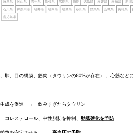
岐阜県
岡山県
岩手県
島根県
広島県
徳島
徳島県
愛媛県
愛知県
新潟
石川県
神奈川県
福井県
福岡県
福島県
秋田県
群馬県
茨城県
長崎県
鹿児島県
、肺、目の網膜、筋肉（タウリンの80%が存在） 、心筋など
生成を促進 → 飲みすぎたらタウリン
 コレステロール、中性脂肪を抑制、
動脈硬化を予防
心拍数を安定させる →
高血圧の予防