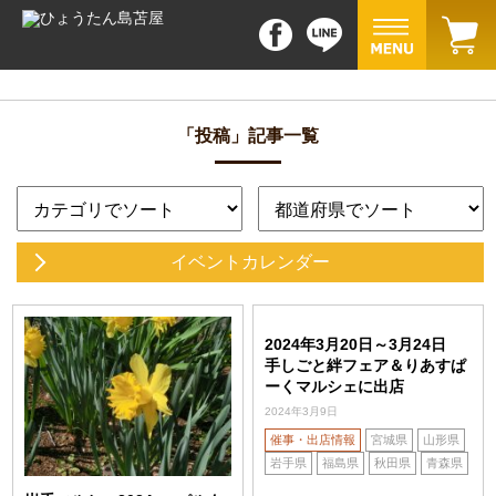
「投稿」記事一覧
イベントカレンダー
2024年3月20日～3月24日
手しごと絆フェア＆りあすぱ
ーくマルシェに出店
2024年3月9日
催事・出店情報
宮城県
山形県
岩手県
福島県
秋田県
青森県