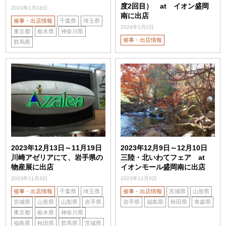
度2回目） at イオン盛岡
2024年1月18日
南に出店
催事・出店情報
千葉県
埼玉県
2024年1月2日
東京都
栃木県
神奈川県
催事・出店情報
群馬県
2023年12月13日～11月19日
2023年12月9日～12月10日
川崎アゼリアにて、岩手県の
三陸・北いわてフェア at
物産展に出店
イオンモール盛岡南に出店
2023年11月3日
2023年11月3日
催事・出店情報
千葉県
埼玉県
催事・出店情報
宮城県
山形県
宮城県
山形県
山梨県
岩手県
岩手県
福島県
秋田県
青森県
東京都
栃木県
神奈川県
福島県
秋田県
群馬県
茨城県