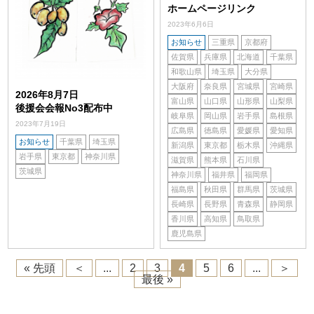
ホームページリンク
2023年6月6日
お知らせ
三重県
京都府
佐賀県
兵庫県
北海道
千葉県
和歌山県
埼玉県
大分県
大阪府
奈良県
宮城県
宮崎県
2026年8月7日
富山県
山口県
山形県
山梨県
後援会会報No3配布中
岐阜県
岡山県
岩手県
島根県
2023年7月19日
広島県
徳島県
愛媛県
愛知県
お知らせ
千葉県
埼玉県
新潟県
東京都
栃木県
沖縄県
岩手県
東京都
神奈川県
滋賀県
熊本県
石川県
茨城県
神奈川県
福井県
福岡県
福島県
秋田県
群馬県
茨城県
長崎県
長野県
青森県
静岡県
香川県
高知県
鳥取県
鹿児島県
« 先頭
＜
...
2
3
4
5
6
...
＞
最後 »