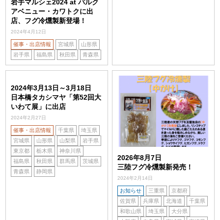
岩手マルシェ2024 at パルク
アベニュー・カワトクに出
店、フグ冷燻製新登場！
2024年4月12日
催事・出店情報
宮城県
山形県
岩手県
福島県
秋田県
青森県
2024年3月13日～3月18日
日本橋タカシマヤ「第52回大
いわて展」に出店
2024年2月27日
催事・出店情報
千葉県
埼玉県
宮城県
山形県
山梨県
岩手県
東京都
栃木県
神奈川県
2026年8月7日
福島県
秋田県
群馬県
茨城県
三陸フグ冷燻製新発売！
青森県
静岡県
2024年2月14日
お知らせ
三重県
京都府
佐賀県
兵庫県
北海道
千葉県
和歌山県
埼玉県
大分県