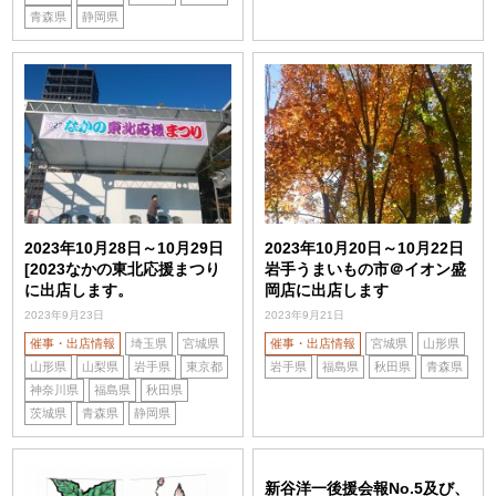
青森県
静岡県
2023年10月28日～10月29日
2023年10月20日～10月22日
[2023なかの東北応援まつり
岩手うまいもの市＠イオン盛
に出店します。
岡店に出店します
2023年9月23日
2023年9月21日
催事・出店情報
埼玉県
宮城県
催事・出店情報
宮城県
山形県
山形県
山梨県
岩手県
東京都
岩手県
福島県
秋田県
青森県
神奈川県
福島県
秋田県
茨城県
青森県
静岡県
新谷洋一後援会報No.5及び、