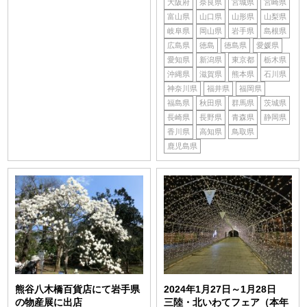
大阪府
奈良県
宮城県
宮崎県
富山県
山口県
山形県
山梨県
岐阜県
岡山県
岩手県
島根県
広島県
徳島
徳島県
愛媛県
愛知県
新潟県
東京都
栃木県
沖縄県
滋賀県
熊本県
石川県
神奈川県
福井県
福岡県
福島県
秋田県
群馬県
茨城県
長崎県
長野県
青森県
静岡県
香川県
高知県
鳥取県
鹿児島県
熊谷八木橋百貨店にて岩手県
2024年1月27日～1月28日
の物産展に出店
三陸・北いわてフェア（本年