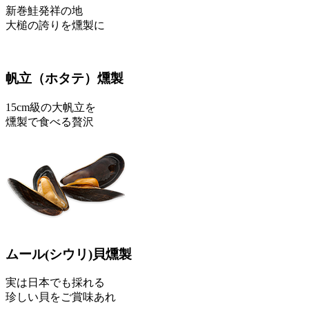
新巻鮭発祥の地
大槌の誇りを燻製に
帆立
（ホタテ）
燻製
15cm級の大帆立を
燻製で食べる贅沢
ムール
(シウリ)
貝燻製
実は日本でも採れる
珍しい貝をご賞味あれ