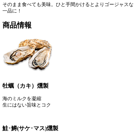
そのまま食べても美味。ひと手間かけるとよりゴージャスな
一品に！
商品情報
牡蠣
（カキ）
燻製
海のミルクを凝縮
生にはない旨味とコク
鮭･鱒
(サケ･マス)
燻製