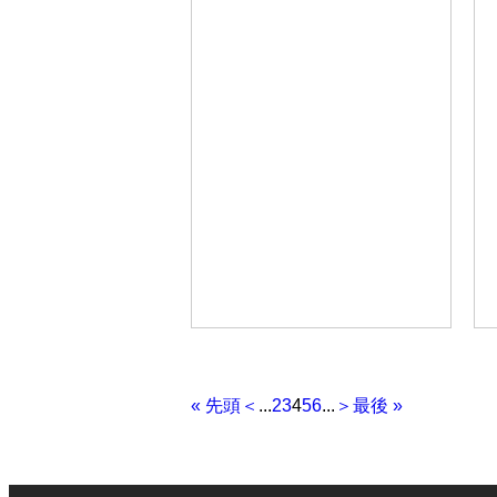
« 先頭
＜
...
2
3
4
5
6
...
＞
最後 »