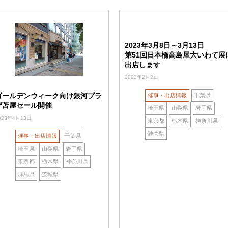
2023年3月8日～3月13日
第51回日本橋高島屋大いわて展
出店します
2023年2月2日
ゴールデンウィーク向け銀河プラ
催事・出店情報
千葉県
ザ苫屋セール開催
埼玉県
山梨県
岩手県
023年4月13日
東京都
栃木県
神奈川県
静岡県
催事・出店情報
千葉県
埼玉県
山梨県
岩手県
東京都
栃木県
神奈川県
群馬県
茨城県