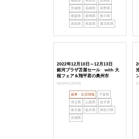
福島県
秋田県
群馬県
茨城県
長崎県
長野県
青森県
静岡県
香川県
高知県
鳥取県
鹿児島県
2022年12月10日～12月13日
2
銀河プラザ苫屋セール with 大
槌フェア＆翔平君の奥州市
2022年11月25日
2
催事・出店情報
千葉県
埼玉県
山梨県
岩手県
東京都
栃木県
神奈川県
茨城県