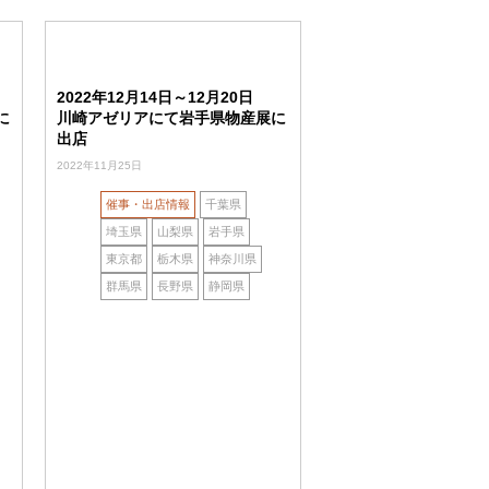
2022年12月14日～12月20日
に
川崎アゼリアにて岩手県物産展に
出店
2022年11月25日
催事・出店情報
千葉県
埼玉県
山梨県
岩手県
東京都
栃木県
神奈川県
群馬県
長野県
静岡県