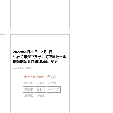
2022年4月30日～5月1日
日
いわて銀河プラザにて苫屋セール
ま
開催開始井時間15:00に変更
2022年3月29日
催事・出店情報
千葉県
埼玉県
山梨県
岩手県
東京都
栃木県
神奈川県
群馬県
茨城県