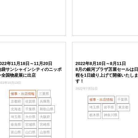
022年11月18日～11月20日
2022年8月10日～8月11日
池袋サンシャインシティのニッポ
8月の銀河プラザ苫屋セールは
ン全国物産展に出店
程を1日繰り上げて開催いたし
す！
022年10月13日
2022年7月31日
催事・出店情報
三重県
催事・出店情報
千葉県
京都府
佐賀県
兵庫県
埼玉県
岩手県
東京都
北海道
千葉県
和歌山県
栃木県
神奈川県
埼玉県
大分県
大阪府
奈良県
宮城県
宮崎県
富山県
山口県
山形県