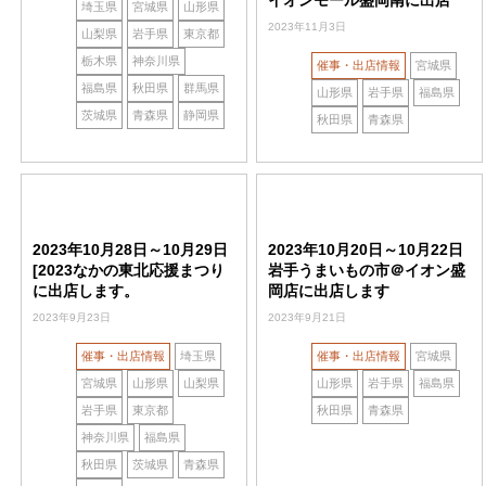
埼玉県
宮城県
山形県
2023年11月3日
山梨県
岩手県
東京都
栃木県
神奈川県
催事・出店情報
宮城県
福島県
秋田県
群馬県
山形県
岩手県
福島県
茨城県
青森県
静岡県
秋田県
青森県
2023年10月28日～10月29日
2023年10月20日～10月22日
[2023なかの東北応援まつり
岩手うまいもの市＠イオン盛
に出店します。
岡店に出店します
2023年9月23日
2023年9月21日
催事・出店情報
埼玉県
催事・出店情報
宮城県
宮城県
山形県
山梨県
山形県
岩手県
福島県
岩手県
東京都
秋田県
青森県
神奈川県
福島県
秋田県
茨城県
青森県