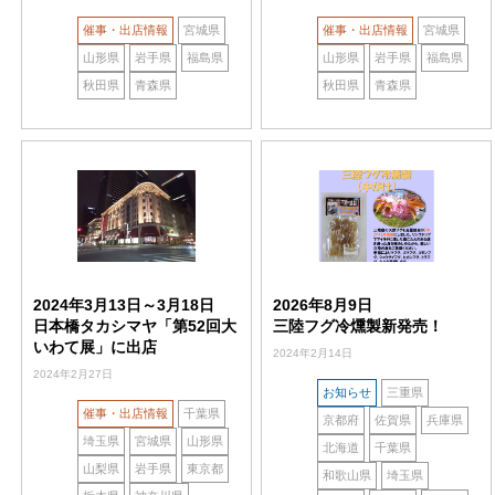
催事・出店情報
宮城県
催事・出店情報
宮城県
山形県
岩手県
福島県
山形県
岩手県
福島県
秋田県
青森県
秋田県
青森県
2024年3月13日～3月18日
2026年8月9日
日本橋タカシマヤ「第52回大
三陸フグ冷燻製新発売！
いわて展」に出店
2024年2月14日
2024年2月27日
お知らせ
三重県
催事・出店情報
千葉県
京都府
佐賀県
兵庫県
埼玉県
宮城県
山形県
北海道
千葉県
山梨県
岩手県
東京都
和歌山県
埼玉県