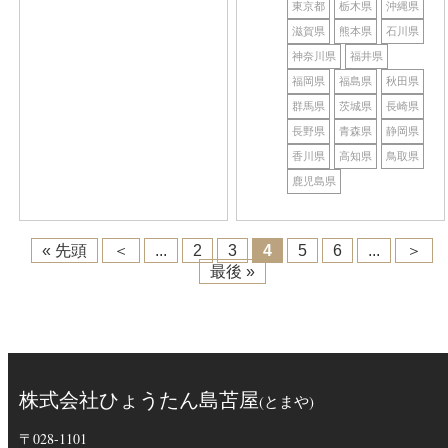
東京都
栃木県
沖縄県
滋賀県
熊本県
石川県
神奈川県
福井県
福岡県
福島県
秋田県
群馬県
茨城県
長崎県
長野県
青森県
静岡県
香川県
高知県
鳥取県
鹿児島県
« 先頭
＜
...
2
3
4
5
6
...
＞
最後 »
株式会社ひょうたん島苫屋
(とまや)
〒028-1101