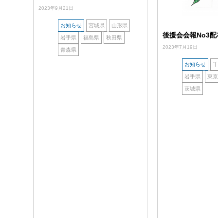
2023年9月21日
お知らせ
宮城県
山形県
後援会会報No3配
岩手県
福島県
秋田県
2023年7月19日
青森県
お知らせ
千
岩手県
東京
茨城県