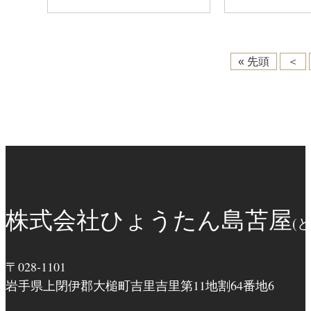
« 先頭
＜
株式会社ひょうたん島苫屋
(
〒028-1101
岩手県上閉伊郡大槌町吉里吉里第11地割64番地6