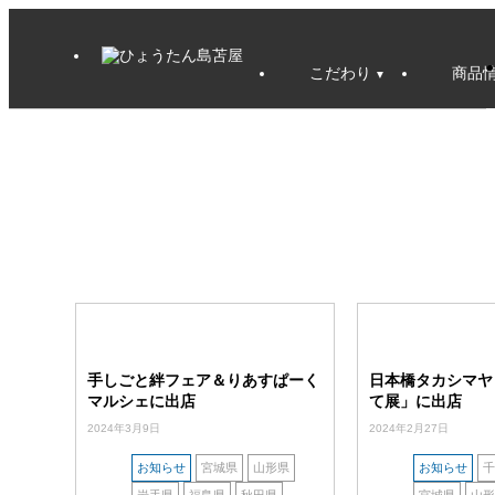
こだわり
商品
手しごと絆フェア＆りあすぱーく
日本橋タカシマヤ
マルシェに出店
て展」に出店
2024年3月9日
2024年2月27日
お知らせ
宮城県
山形県
お知らせ
千
岩手県
福島県
秋田県
宮城県
山形