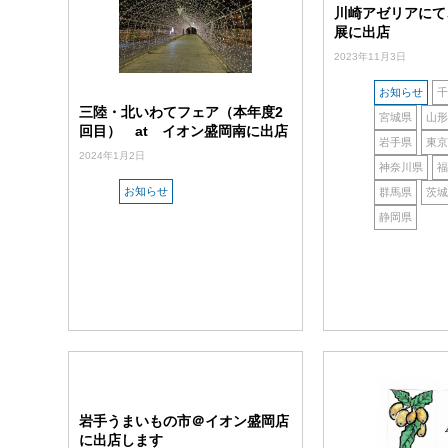
川崎アゼリアにて
展に出店
2023年11月3日
お知らせ
千
三陸・北いわてフェア（本年度2
宮城県
山形
回目） at イオン盛岡南に出店
岩手県
東京
2024年1月2日
神奈川県
福
お知らせ
群馬県
茨城
静岡県
岩手うまいもの市＠イオン盛岡店
に出店します