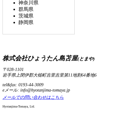
神奈川県
群馬県
茨城県
静岡県
株式会社ひょうたん島苫屋
(とまや)
〒028-1101
岩手県上閉伊郡大槌町吉里吉里第11地割64番地6
tel&fax: 0193-44-3009
eメール: info@hyotanjima-tomaya.jp
メールでの問い合わせはこちら
Hyotanjima-Tomaya, Ltd.