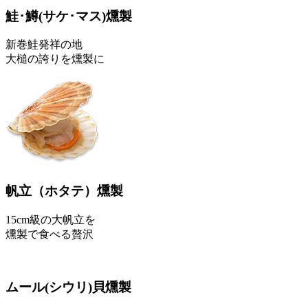
鮭･鱒
(サケ･マス)
燻製
新巻鮭発祥の地
大槌の誇りを燻製に
帆立
（ホタテ）
燻製
15cm級の大帆立を
燻製で食べる贅沢
ムール
(シウリ)
貝燻製