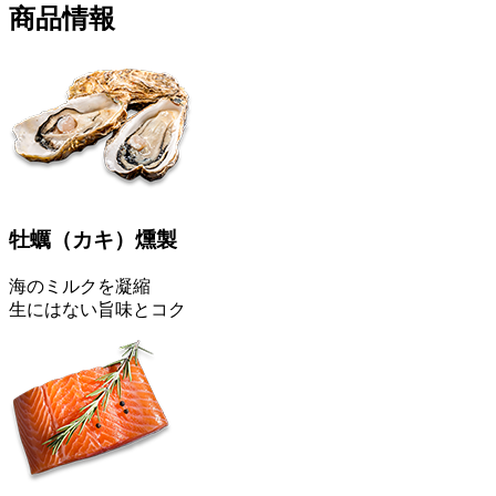
商品情報
牡蠣
（カキ）
燻製
海のミルクを凝縮
生にはない旨味とコク