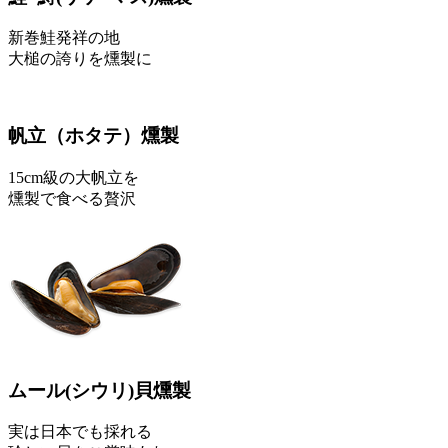
新巻鮭発祥の地
大槌の誇りを燻製に
帆立
（ホタテ）
燻製
15cm級の大帆立を
燻製で食べる贅沢
ムール
(シウリ)
貝燻製
実は日本でも採れる