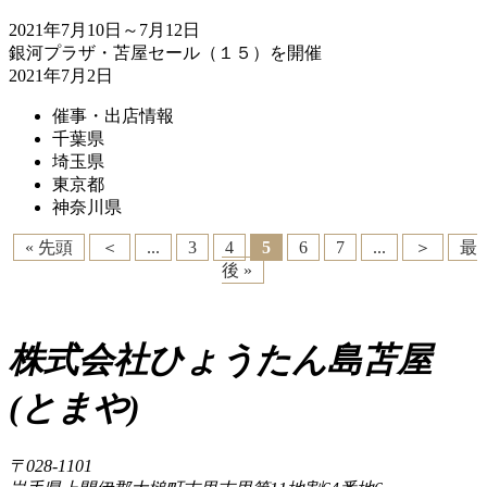
2021年7月10日～7月12日
銀河プラザ・苫屋セール（１５）を開催
2021年7月2日
催事・出店情報
千葉県
埼玉県
東京都
神奈川県
« 先頭
＜
...
3
4
5
6
7
...
＞
最
後 »
株式会社ひょうたん島苫屋
(とまや)
〒028-1101