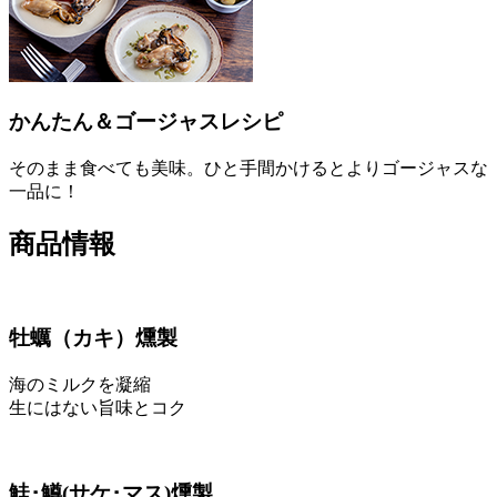
かんたん＆ゴージャスレシピ
そのまま食べても美味。ひと手間かけるとよりゴージャスな
一品に！
商品情報
牡蠣
（カキ）
燻製
海のミルクを凝縮
生にはない旨味とコク
鮭･鱒
(サケ･マス)
燻製