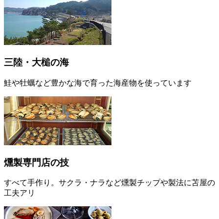
三陸・大槌の海
鮭や牡蠣など豊かな海で育った海産物を使っています
燻製専門店の技
すべて手作り。サクラ・ナラなど燻製チップや製法に苫屋の
工夫アリ