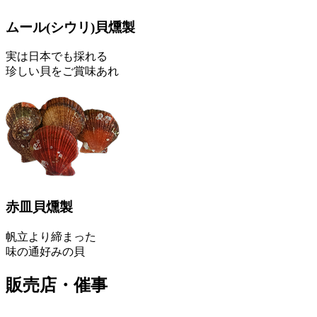
ムール
(シウリ)
貝燻製
実は日本でも採れる
珍しい貝をご賞味あれ
赤皿貝燻製
帆立より締まった
味の通好みの貝
販売店・催事