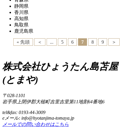
静岡県
香川県
高知県
鳥取県
鹿児島県
« 先頭
＜
...
5
6
7
8
9
＞
株式会社ひょうたん島苫屋
(とまや)
〒028-1101
岩手県上閉伊郡大槌町吉里吉里第11地割64番地6
tel&fax: 0193-44-3009
eメール: info@hyotanjima-tomaya.jp
メールでの問い合わせはこちら