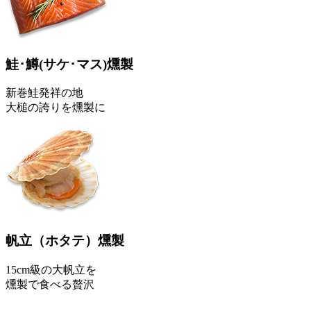
鮭･鱒
(サケ･マス)
燻製
新巻鮭発祥の地
大槌の誇りを燻製に
帆立
（ホタテ）
燻製
15cm級の大帆立を
燻製で食べる贅沢