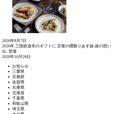
2026年8月7日
2020年 三陸鉄道冬のギフトに 苫屋の燻製りあす線-旅の想い
出- 登場
2020年10月28日
お知らせ
三重県
京都府
佐賀県
兵庫県
北海道
千葉県
和歌山県
埼玉県