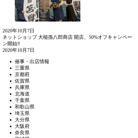
2020年10月7日
ネットショップ 大槌孫八郎商店 開店、50%オフキャンペー
ン開始‼
2020年10月7日
催事・出店情報
三重県
京都府
佐賀県
兵庫県
北海道
千葉県
和歌山県
埼玉県
大分県
大阪府
奈良県