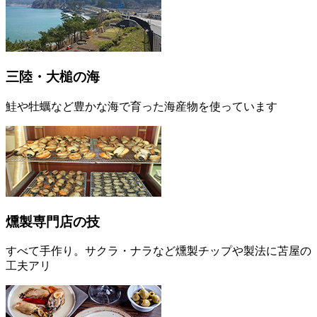
三陸・大槌の海
鮭や牡蠣など豊かな海で育った海産物を使っています
燻製専門店の技
すべて手作り。サクラ・ナラなど燻製チップや製法に苫屋の
工夫アリ