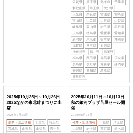
佐賀県
兵庫県
北海道
千葉県
和歌山県
埼玉県
大分県
大阪府
奈良県
宮城県
宮崎県
富山県
山口県
山形県
山梨県
岐阜県
岡山県
岩手県
島根県
広島県
徳島県
愛媛県
愛知県
新潟県
東京都
栃木県
沖縄県
滋賀県
熊本県
石川県
神奈川県
福井県
福岡県
福島県
秋田県
群馬県
茨城県
長崎県
長野県
青森県
静岡県
香川県
高知県
鳥取県
鹿児島県
2025年10月25日～10月26日
2025年10月11日～10月13日
2025なかの東北絆まつりに出
秋の銀河プラザ苫屋セール開
店
催
2025年8月24日
2025年8月24日
催事・出店情報
千葉県
埼玉県
催事・出店情報
千葉県
埼玉県
宮城県
山形県
山梨県
岩手県
山梨県
岩手県
東京都
栃木県