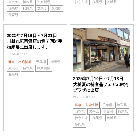
東京都
栃木県
神奈川県
神奈川県
群馬県
茨城県
福島県
秋田県
群馬県
茨城県
青森県
2025年7月16日～7月21日
川越丸広百貨店の第７回岩手
物産展に出店します。
2025年6月11日
催事・出店情報
千葉県
埼玉県
東京都
栃木県
神奈川県
群馬県
2025年7月10日～7月13日
大槌夏の特産品フェアat銀河
プラザに出店
2025年6月11日
催事・出店情報
千葉県
埼玉県
山梨県
岩手県
東京都
栃木県
神奈川県
群馬県
茨城県
静岡県