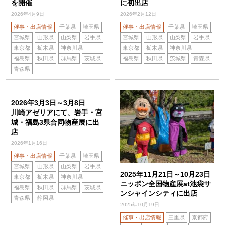
を開催
に初出店
2026年4月9日
2026年2月12日
催事・出店情報
千葉県
埼玉県
催事・出店情報
千葉県
埼玉県
宮城県
山形県
山梨県
岩手県
宮城県
山形県
山梨県
岩手県
東京都
栃木県
神奈川県
東京都
栃木県
神奈川県
福島県
秋田県
群馬県
茨城県
福島県
秋田県
茨城県
青森県
青森県
2026年3月3日～3月8日
川崎アゼリアにて、岩手・宮
城・福島3県合同物産展に出
店
2026年1月16日
催事・出店情報
千葉県
埼玉県
宮城県
山形県
山梨県
岩手県
2025年11月21日～10月23日
東京都
栃木県
神奈川県
ニッポン全国物産展at池袋サ
福島県
秋田県
群馬県
茨城県
ンシャインシティに出店
青森県
静岡県
2025年10月19日
催事・出店情報
三重県
京都府