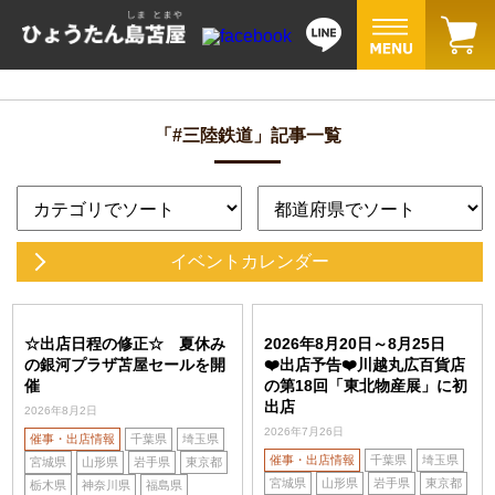
「#三陸鉄道」記事一覧
イベントカレンダー
☆出店日程の修正☆ 夏休み
2026年8月20日～8月25日
の銀河プラザ苫屋セールを開
❤️出店予告❤️川越丸広百貨店
催
の第18回「東北物産展」に初
出店
2026年8月2日
2026年7月26日
催事・出店情報
千葉県
埼玉県
催事・出店情報
千葉県
埼玉県
宮城県
山形県
岩手県
東京都
宮城県
山形県
岩手県
東京都
栃木県
神奈川県
福島県