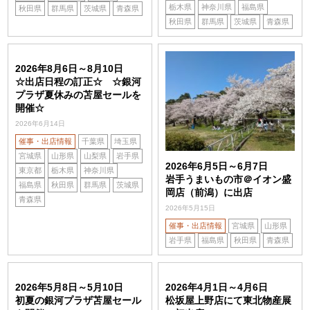
栃木県
神奈川県
福島県
秋田県
群馬県
茨城県
青森県
秋田県
群馬県
茨城県
青森県
2026年8月6日～8月10日
☆出店日程の訂正☆ ☆銀河
プラザ夏休みの苫屋セールを
開催☆
2026年6月14日
催事・出店情報
千葉県
埼玉県
宮城県
山形県
山梨県
岩手県
2026年6月5日～6月7日
東京都
栃木県
神奈川県
岩手うまいもの市＠イオン盛
福島県
秋田県
群馬県
茨城県
岡店（前潟）に出店
青森県
2026年5月15日
催事・出店情報
宮城県
山形県
岩手県
福島県
秋田県
青森県
2026年5月8日～5月10日
2026年4月1日～4月6日
初夏の銀河プラザ苫屋セール
松坂屋上野店にて東北物産展