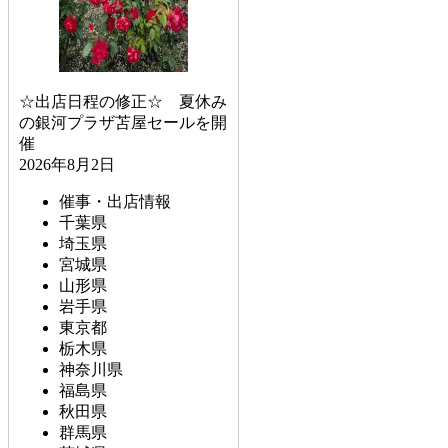
☆出店日程の修正☆ 夏休み
の銀河プラザ苫屋セールを開
催
2026年8月2日
催事・出店情報
千葉県
埼玉県
宮城県
山形県
岩手県
東京都
栃木県
神奈川県
福島県
秋田県
群馬県