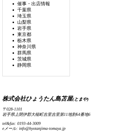
催事・出店情報
千葉県
埼玉県
山梨県
岩手県
東京都
栃木県
神奈川県
群馬県
茨城県
静岡県
株式会社ひょうたん島苫屋
(とまや)
〒028-1101
岩手県上閉伊郡大槌町吉里吉里第11地割64番地6
tel&fax: 0193-44-3009
eメール: info@hyotanjima-tomaya.jp