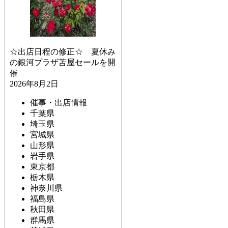
☆出店日程の修正☆ 夏休み
の銀河プラザ苫屋セールを開
催
2026年8月2日
催事・出店情報
千葉県
埼玉県
宮城県
山形県
岩手県
東京都
栃木県
神奈川県
福島県
秋田県
群馬県