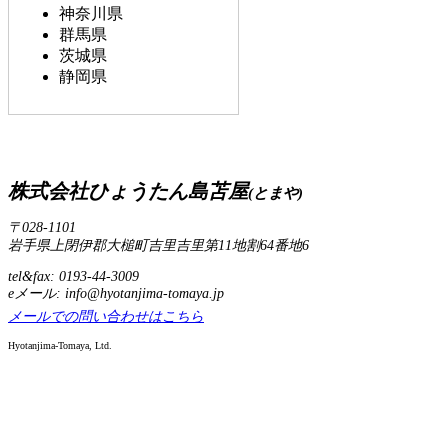
神奈川県
群馬県
茨城県
静岡県
株式会社ひょうたん島苫屋
(とまや)
〒028-1101
岩手県上閉伊郡大槌町吉里吉里第11地割64番地6
tel&fax: 0193-44-3009
eメール: info@hyotanjima-tomaya.jp
メールでの問い合わせはこちら
Hyotanjima-Tomaya, Ltd.