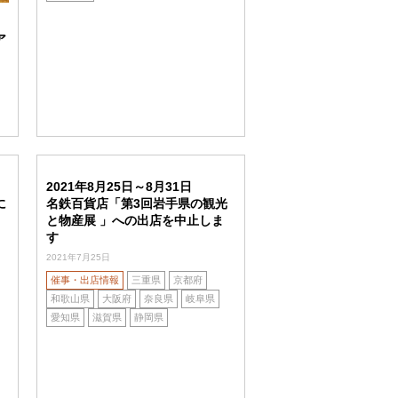
ア
2021年8月25日～8月31日
に
名鉄百貨店「第3回岩手県の観光
と物産展 」への出店を中止しま
す
2021年7月25日
催事・出店情報
三重県
京都府
和歌山県
大阪府
奈良県
岐阜県
愛知県
滋賀県
静岡県