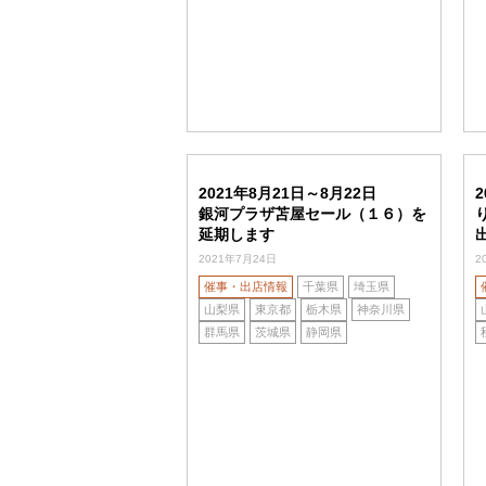
2021年8月21日～8月22日
銀河プラザ苫屋セール（１６）を
延期します
2021年7月24日
2
催事・出店情報
千葉県
埼玉県
山梨県
東京都
栃木県
神奈川県
群馬県
茨城県
静岡県