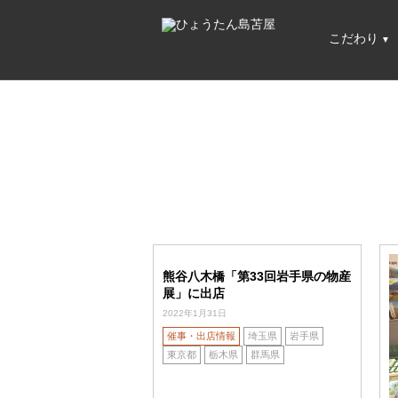
こだわり
熊谷八木橋「第33回岩手県の物産
展」に出店
2022年1月31日
催事・出店情報
埼玉県
岩手県
東京都
栃木県
群馬県