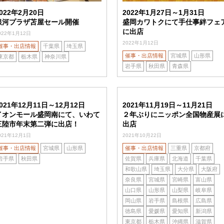
022年2月20日
2022年1月27日～1月31日
銀河プラザ苫屋セール開催
盛岡カワトクにて手仕事絆フェ
に出店
022年1月12日
2022年1月12日
催事・出店情報
千葉県
埼玉県
催事・出店情報
宮城県
山形県
東京都
栃木県
神奈川県
岩手県
秋田県
青森県
021年12月11日～12月12日
2021年11月19日～11月21日
イオンモール盛岡南にて、いわて
２年ぶりにニッポン全国物産展
三陸市年末第二弾に出店！
出店
021年12月1日
2021年10月22日
催事・出店情報
宮城県
山形県
催事・出店情報
三重県
京都府
岩手県
秋田県
佐賀県
兵庫県
北海道
千葉県
和歌山県
埼玉県
大分県
大阪府
奈良県
宮城県
宮崎県
富山県
山口県
山形県
山梨県
岐阜県
岡山県
岩手県
島根県
広島県
徳島県
愛媛県
愛知県
新潟県
東京都
栃木県
沖縄県
滋賀県