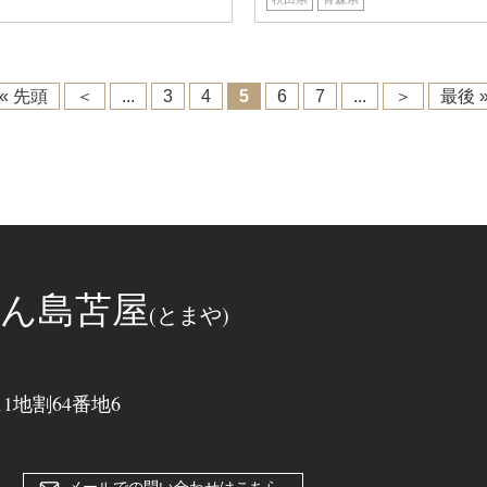
« 先頭
＜
...
3
4
5
6
7
...
＞
最後 
ん島苫屋
(とまや)
地割64番地6