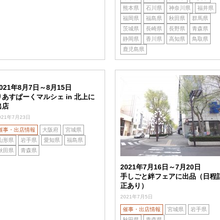
熊本県
石川県
神奈川県
福井県
福岡県
福島県
秋田県
群馬県
茨城県
長崎県
長野県
青森県
静岡県
香川県
高知県
鳥取県
鹿児島県
2021年8月7日～8月15日
りあすぱーくマルシェ in 北上に
出店
021年7月23日
催事・出店情報
大阪府
宮城県
山形県
岩手県
愛知県
福島県
秋田県
青森県
2021年7月16日～7月20日
手しごと絆フェアに出品（日程
正あり）
2021年7月5日
催事・出店情報
宮城県
岩手県
秋田県
青森県