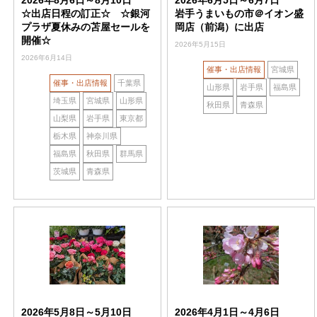
2026年8月6日～8月10日
2026年6月5日～6月7日
☆出店日程の訂正☆ ☆銀河
岩手うまいもの市＠イオン盛
プラザ夏休みの苫屋セールを
岡店（前潟）に出店
開催☆
2026年5月15日
2026年6月14日
催事・出店情報
宮城県
催事・出店情報
千葉県
山形県
岩手県
福島県
埼玉県
宮城県
山形県
秋田県
青森県
山梨県
岩手県
東京都
栃木県
神奈川県
福島県
秋田県
群馬県
茨城県
青森県
2026年5月8日～5月10日
2026年4月1日～4月6日