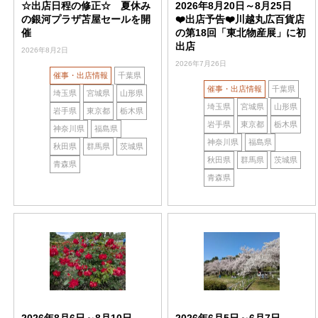
☆出店日程の修正☆ 夏休み
2026年8月20日～8月25日
の銀河プラザ苫屋セールを開
❤️出店予告❤️川越丸広百貨店
催
の第18回「東北物産展」に初
出店
2026年8月2日
2026年7月26日
催事・出店情報
千葉県
催事・出店情報
千葉県
埼玉県
宮城県
山形県
埼玉県
宮城県
山形県
岩手県
東京都
栃木県
岩手県
東京都
栃木県
神奈川県
福島県
神奈川県
福島県
秋田県
群馬県
茨城県
秋田県
群馬県
茨城県
青森県
青森県