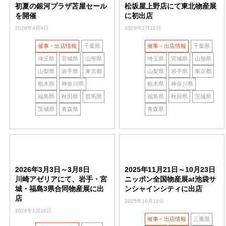
初夏の銀河プラザ苫屋セール
松坂屋上野店にて東北物産展
を開催
に初出店
2026年4月9日
2026年2月12日
催事・出店情報
千葉県
催事・出店情報
千葉県
埼玉県
宮城県
山形県
埼玉県
宮城県
山形県
山梨県
岩手県
東京都
山梨県
岩手県
東京都
栃木県
神奈川県
栃木県
神奈川県
福島県
秋田県
群馬県
福島県
秋田県
茨城県
茨城県
青森県
青森県
2026年3月3日～3月8日
2025年11月21日～10月23日
川崎アゼリアにて、岩手・宮
ニッポン全国物産展at池袋サ
城・福島3県合同物産展に出
ンシャインシティに出店
店
2025年10月19日
2026年1月16日
催事・出店情報
三重県