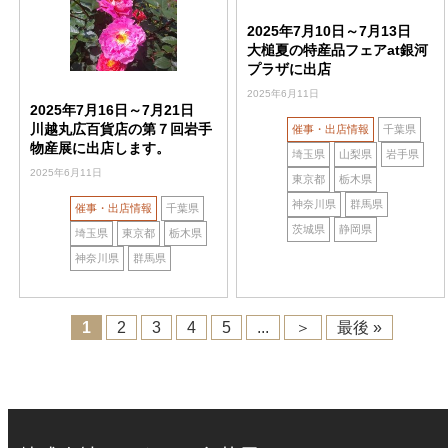
2025年7月10日～7月13日
大槌夏の特産品フェアat銀河
プラザに出店
2025年6月11日
2025年7月16日～7月21日
川越丸広百貨店の第７回岩手
催事・出店情報
千葉県
物産展に出店します。
埼玉県
山梨県
岩手県
2025年6月11日
東京都
栃木県
神奈川県
群馬県
催事・出店情報
千葉県
茨城県
静岡県
埼玉県
東京都
栃木県
神奈川県
群馬県
1
2
3
4
5
...
＞
最後 »