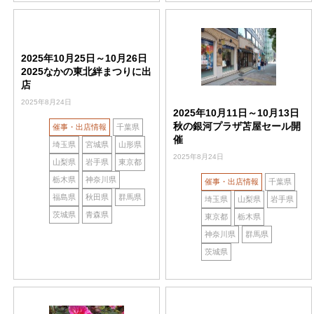
2025年10月25日～10月26日
2025なかの東北絆まつりに出
店
2025年8月24日
2025年10月11日～10月13日
秋の銀河プラザ苫屋セール開
催事・出店情報
千葉県
催
埼玉県
宮城県
山形県
2025年8月24日
山梨県
岩手県
東京都
栃木県
神奈川県
催事・出店情報
千葉県
福島県
秋田県
群馬県
埼玉県
山梨県
岩手県
茨城県
青森県
東京都
栃木県
神奈川県
群馬県
茨城県