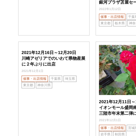
銀河プラザ苫屋セ
2022年1月12日
催事・出店情報
千葉
東京都
栃木県
神奈
2021年12月16日～12月20日
川崎アゼリアでのいわて県物産展
に２年ぶりに出店
2021年12月1日
催事・出店情報
千葉県
埼玉県
東京都
神奈川県
2021年12月11日～
イオンモール盛岡
三陸市年末第二弾
2021年12月1日
催事・出店情報
宮城
岩手県
秋田県