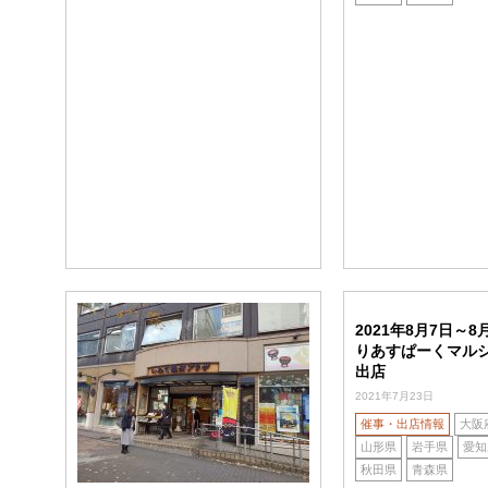
2021年8月7日～8
りあすぱーくマルシェ
出店
2021年7月23日
催事・出店情報
大阪
山形県
岩手県
愛知
秋田県
青森県