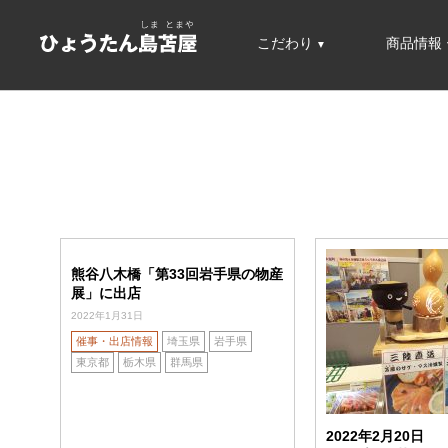
こだわり
商品情報
熊谷八木橋「第33回岩手県の物産
展」に出店
2022年1月31日
催事・出店情報
埼玉県
岩手県
東京都
栃木県
群馬県
2022年2月20日