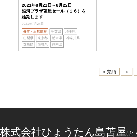
2021年8月21日～8月22日
銀河プラザ苫屋セール（１６）を
延期します
2021年7月24日
催事・出店情報
千葉県
埼玉県
山梨県
東京都
栃木県
神奈川県
群馬県
茨城県
静岡県
« 先頭
＜
株式会社ひょうたん島苫屋
(と