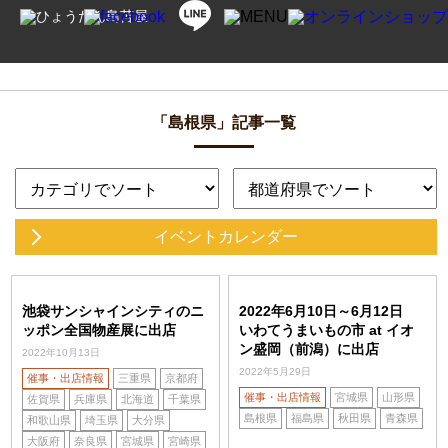
「島根県」記事一覧
イベントカレンダー
池袋サンシャインシティのニ
2022年6月10日～6月12日
ッポン全国物産展に出店
いわてうまいもの市 at イオ
ン盛岡（前潟）に出店
2022年10月13日
2022年5月29日
催事・出店情報
三重県
京都府
催事・出店情報
宮城県
山形県
佐賀県
兵庫県
北海道
千葉県
島根県
福島県
秋田県
青森県
和歌山県
埼玉県
大分県
大阪府
奈良県
宮城県
宮崎県