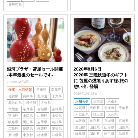
鹿児島県
銀河プラザ・苫屋セール開催
2026年8月6日
-本年最後のセールです-
2020年 三陸鉄道冬のギフト
に 苫屋の燻製りあす線-旅の
2020年12月2日
想い出- 登場
催事・出店情報
三重県
京都府
2020年10月28日
佐賀県
兵庫県
北海道
千葉県
お知らせ
三重県
京都府
和歌山県
埼玉県
大分県
佐賀県
兵庫県
北海道
千葉県
大阪府
奈良県
宮城県
宮崎県
和歌山県
埼玉県
大分県
富山県
山口県
山形県
山梨県
大阪府
奈良県
宮城県
宮崎県
岐阜県
岡山県
岩手県
島根県
富山県
山口県
山形県
山梨県
広島県
徳島県
愛媛県
愛知県
岐阜県
岡山県
岩手県
島根県
新潟県
東京都
栃木県
沖縄県