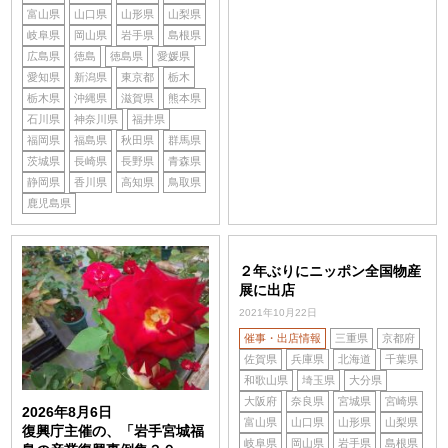
富山県
山口県
山形県
山梨県
岐阜県
岡山県
岩手県
島根県
広島県
徳島
徳島県
愛媛県
愛知県
新潟県
東京都
栃木
栃木県
沖縄県
滋賀県
熊本県
石川県
神奈川県
福井県
福岡県
福島県
秋田県
群馬県
茨城県
長崎県
長野県
青森県
静岡県
香川県
高知県
鳥取県
鹿児島県
２年ぶりにニッポン全国物産
展に出店
2021年10月22日
催事・出店情報
三重県
京都府
佐賀県
兵庫県
北海道
千葉県
和歌山県
埼玉県
大分県
大阪府
奈良県
宮城県
宮崎県
2026年8月6日
富山県
山口県
山形県
山梨県
復興庁主催の、「岩手宮城福
岐阜県
岡山県
岩手県
島根県