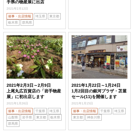
手県の物産展に出店
2021年2月12日
催事・出店情報
埼玉県
東京都
栃木県
群馬県
2021年2月3日～2月9日
2021年1月22日～1月24日
上尾丸広百貨店の「岩手物産
1月2回目の銀河プラザ・苫屋
展」に初出店します
セール(11)を開催します
2021年1月26日
2021年1月15日
催事・出店情報
千葉県
埼玉県
催事・出店情報
千葉県
埼玉県
山梨県
岩手県
東京都
栃木県
東京都
神奈川県
群馬県