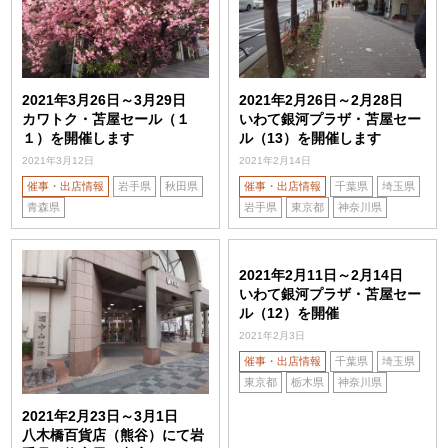
2021年3月26日～3月29日
2021年2月26日～2月28日
カワトク・苫屋セール（１
いわて銀河プラザ・苫屋セー
１）を開催します
ル（13）を開催します
2021年3月12日
2021年2月14日
催事・出店情報
岩手県
秋田県
催事・出店情報
千葉県
埼玉県
青森県
岩手県
東京都
神奈川県
2021年2月11日～2月14日
いわて銀河プラザ・苫屋セー
ル（12）を開催
2021年2月3日
催事・出店情報
千葉県
埼玉県
東京都
栃木県
神奈川県
2021年2月23日～3月1日
八木橋百貨店（熊谷）にて岩