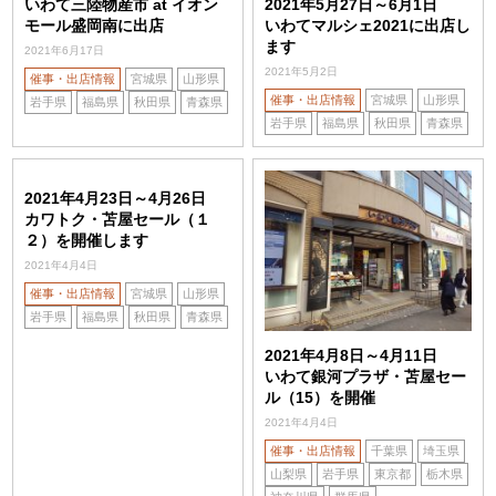
いわて三陸物産市 at イオン
2021年5月27日～6月1日
モール盛岡南に出店
いわてマルシェ2021に出店し
ます
2021年6月17日
2021年5月2日
催事・出店情報
宮城県
山形県
催事・出店情報
宮城県
山形県
岩手県
福島県
秋田県
青森県
岩手県
福島県
秋田県
青森県
2021年4月23日～4月26日
カワトク・苫屋セール（１
２）を開催します
2021年4月4日
催事・出店情報
宮城県
山形県
岩手県
福島県
秋田県
青森県
2021年4月8日～4月11日
いわて銀河プラザ・苫屋セー
ル（15）を開催
2021年4月4日
催事・出店情報
千葉県
埼玉県
山梨県
岩手県
東京都
栃木県