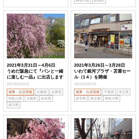
神奈川県
群馬県
2021年3月31日～4月6日
2021年3月26日～3月28日
うめだ阪急にて『パンと一緒
いわて銀河プラザ・苫屋セー
に楽しむ一品』に出店します
ル（1４）を開催
2021年3月21日
2021年3月17日
催事・出店情報
京都府
兵庫県
催事・出店情報
千葉県
埼玉県
和歌山県
大阪府
奈良県
岩手県
東京都
神奈川県
香川県