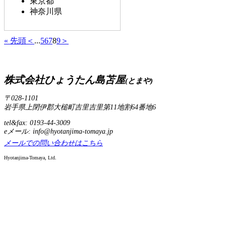
東京都
神奈川県
« 先頭
＜
...
5
6
7
8
9
＞
株式会社ひょうたん島苫屋
(とまや)
〒028-1101
岩手県上閉伊郡大槌町吉里吉里第11地割64番地6
tel&fax: 0193-44-3009
eメール: info@hyotanjima-tomaya.jp
メールでの問い合わせはこちら
Hyotanjima-Tomaya, Ltd.